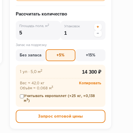
Рассчитать количество
2
Площадь пола, м
Упаковок
+
−
Запас на подрезку
Без запаса
+5%
+15%
2
14 300 ₽
1 уп
·
5,0 м
Вес ≈ 42,0 кг
Копировать
3
Объём ≈ 0,068 м
Учитывать европаллет (+25 кг, +0,138
3
м
)
Запрос оптовой цены