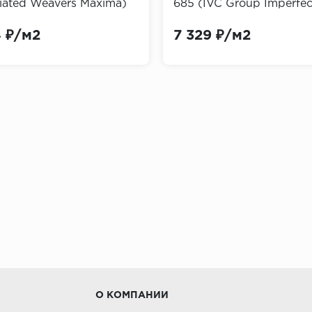
iated Weavers Maxima)
685 (IVC Group Imperfec
Grit Echo)
4 ₽/м2
7 329 ₽/м2
позволяет их красить
различные породы дерева, мрамор и гранит
нтусов
д (бук, орех, дуб) отличаются экологичностью и надеж
ятных условиях.
а, лиственница) могут быть как из цельного массива, та
О КОМПАНИИ