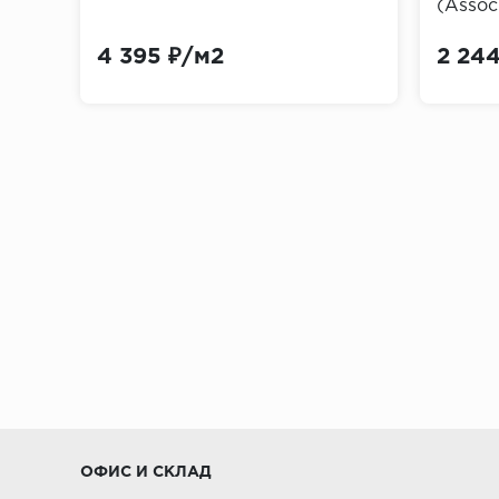
(Assoc
По методам декорирования
4 395 ₽/м2
2 24
Загрунтованные и неокрашенные, что 
Пигментированные и окрашенные
Покрытые пленкой ПВХ, имитирующей 
Материалы для изготовления пли
Массив дерева и деревянный шпон:
Плинтусы из дорогих лиственных поро
могут деформироваться в неблагопри
Плинтусы из хвойных пород (ель, сосн
доступными.
ОФИС И СКЛАД
МДФ: