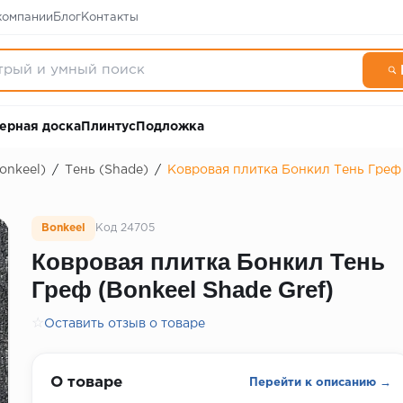
компании
Блог
Контакты
ерная доска
Плинтус
Подложка
onkeel)
/
Тень (Shade)
/
Ковровая плитка Бонкил Тень Греф 
Bonkeel
Код 24705
Ковровая плитка Бонкил Тень
Греф (Bonkeel Shade Gref)
☆
Оставить отзыв о товаре
О товаре
Перейти к описанию →