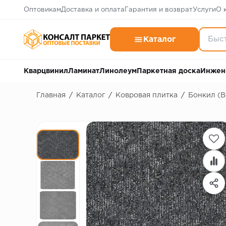
Оптовикам
Доставка и оплата
Гарантия и возврат
Услуги
О 
Каталог
Кварцвинил
Ламинат
Линолеум
Паркетная доска
Инжен
Главная
/
Каталог
/
Ковровая плитка
/
Бонкил (B