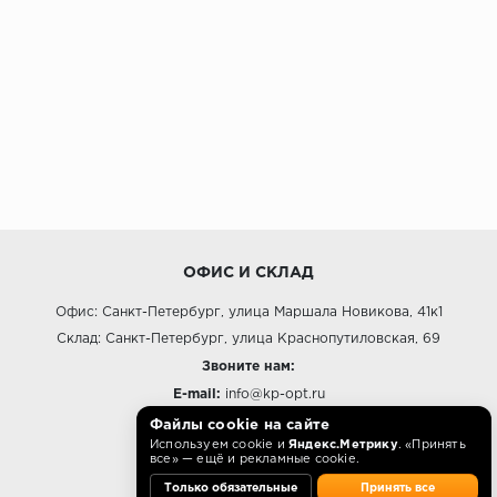
ОФИС И СКЛАД
Офис: Санкт-Петербург, улица Маршала Новикова, 41к1
Склад: Санкт-Петербург, улица Краснопутиловская, 69
Звоните нам:
E-mail:
info@kp-opt.ru
Режим работы
Файлы cookie на сайте
Используем cookie и
Яндекс.Метрику
. «Принять
10:00 - 18:00 пн-пт.
все» — ещё и рекламные cookie.
Только обязательные
Принять все