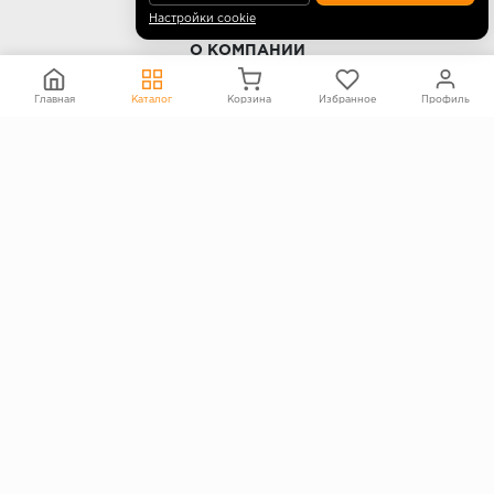
Настройки cookie
О КОМПАНИИ
Контакты
Главная
Каталог
Корзина
Избранное
Профиль
О компании
Политика конфиденциальности
Согласие на обработку персональных данных
Информация на сайте не является публичной офертой
Правообладателям
ПОКУПАТЕЛЯМ
Каталог
Блог
Акции
Услуги
Доставка и оплата
Гарантия и возврат