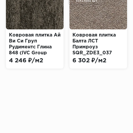
ОСТАТКОВ НЕТ
Ковровая плитка Ай
Ковровая плитка
Ви Си Груп
Балта ЛСТ
Рудиментс Глина
Примроуз
848 (IVC Group
SQR_ZDE3_037
Rudiments Clay)
(Balta LCT Primrose)
4 246 ₽/м2
6 302 ₽/м2