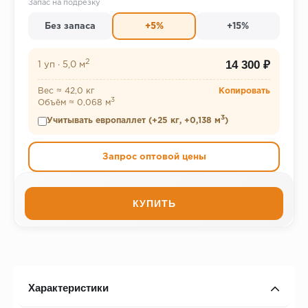
Запас на подрезку
Без запаса
+5%
+15%
2
14 300 ₽
1 уп
·
5,0 м
Вес ≈ 42,0 кг
Копировать
3
Объём ≈ 0,068 м
3
Учитывать европаллет (+25 кг, +0,138 м
)
Запрос оптовой цены
КУПИТЬ
Характеристики