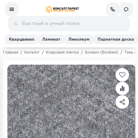
Кварцвинил
Ламинат
Линолеум
Паркетная доска
Главная
/
Каталог
/
Ковровая плитка
/
Бонкил (Bonkeel)
/
Тень (
Ламинат
Линолеум
Кварц-винил (ПВХ плитка)
Инженерная доска
Паркетная доска