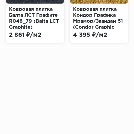
Ковровая плитка
Ковровая плитка
Балта ЛСТ Графите
Кондор Графика
R046_79 (Balta LCT
Мрамор/Заандам 51
Graphite)
(Condor Graphic
Marble Zaandam)
2 861 ₽/м2
4 395 ₽/м2