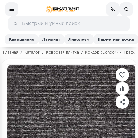
Кварцвинил
Ламинат
Линолеум
Паркетная доска
Главная
/
Каталог
/
Ковровая плитка
/
Кондор (Condor)
/
График
Ламинат
Линолеум
Кварц-винил (ПВХ плитка)
Инженерная доска
Паркетная доска