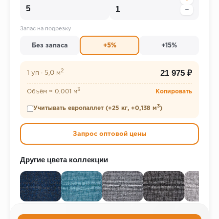
−
Запас на подрезку
Без запаса
+5%
+15%
2
21 975 ₽
1 уп
·
5,0 м
3
Объём ≈ 0,001 м
Копировать
3
Учитывать европаллет (+25 кг, +0,138 м
)
Запрос оптовой цены
Другие цвета коллекции