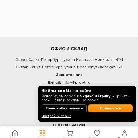
ОФИС И СКЛАД
Офис: Санкт-Петербург, улица Маршала Новикова, 41к1
Склад: Санкт-Петербург, улица Краснопутиловская, 69
Звоните нам:
E-mail:
info@kp-opt.ru
Режим работы
Файлы cookie на сайте
Используем cookie и
Яндекс.Метрику
. «Принять
10:00 - 18:00 пн-пт.
все» — ещё и рекламные cookie.
Только обязательные
Принять все
Настройки cookie
О КОМПАНИИ
Контакты