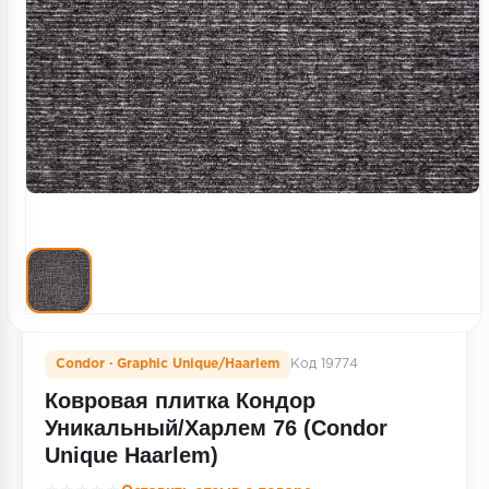
Террасная доска
Пробковое покрытие
Ковровая плитка
Плинтус
Подложка
Строительные материалы
Condor · Graphic Unique/Haarlem
Код 19774
Ковровая плитка Кондор
Уникальный/Харлем 76 (Condor
Unique Haarlem)