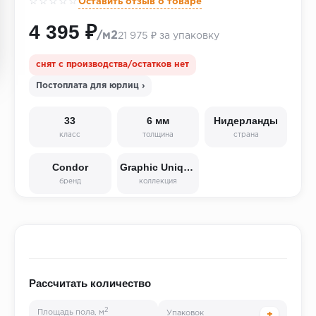
☆☆☆☆☆
Оставить отзыв о товаре
4 395 ₽
/м2
21 975 ₽ за упаковку
снят с производства/остатков нет
Постоплата для юрлиц ›
33
6 мм
Нидерланды
класс
толщина
страна
Condor
Graphic Unique/Haarlem
бренд
коллекция
Рассчитать количество
2
Площадь пола, м
Упаковок
+