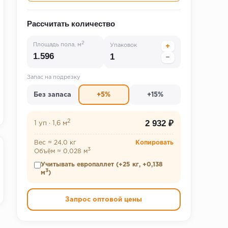
Рассчитать количество
2
Площадь пола, м
Упаковок
+
−
Запас на подрезку
Без запаса
+5%
+15%
2
2 932 ₽
1 уп
·
1,6 м
Вес ≈ 24,0 кг
Копировать
3
Объём ≈ 0,028 м
Учитывать европаллет (+25 кг, +0,138
3
м
)
Запрос оптовой цены