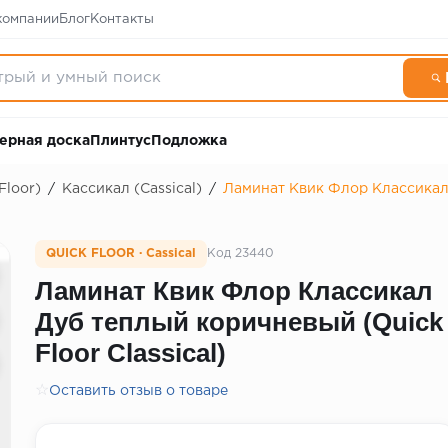
компании
Блог
Контакты
ерная доска
Плинтус
Подложка
Floor)
/
Кассикал (Cassical)
/
Ламинат Квик Флор Классикал 
QUICK FLOOR · Cassical
Код 23440
Ламинат Квик Флор Классикал
Дуб теплый коричневый (Quick
Floor Classical)
☆
Оставить отзыв о товаре