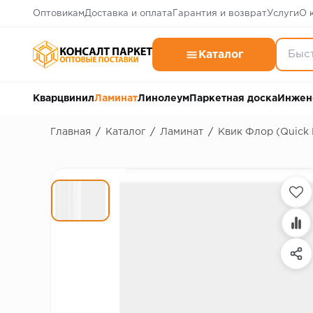
Оптовикам
Доставка и оплата
Гарантия и возврат
Услуги
О 
Каталог
Кварцвинил
Ламинат
Линолеум
Паркетная доска
Инжен
Главная
/
Каталог
/
Ламинат
/
Квик Флор (Quick 