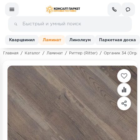
Кварцвинил
Ламинат
Линолеум
Паркетная доска
Главная
/
Каталог
/
Ламинат
/
Риттер (Ritter)
/
Органик 34 (Organ
Ламинат
Линолеум
Кварц-винил (ПВХ плитка)
Инженерная доска
Паркетная доска