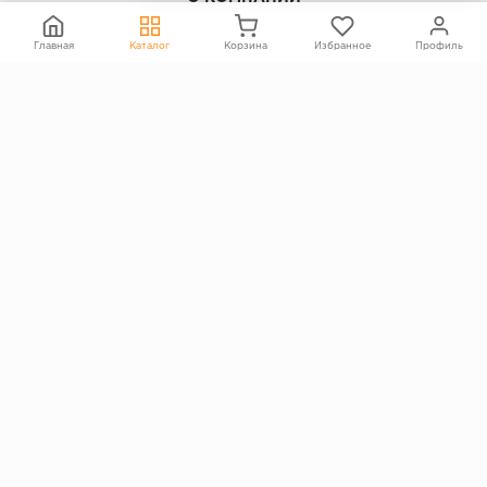
Контакты
Главная
Каталог
Корзина
Избранное
Профиль
О компании
Политика конфиденциальности
Согласие на обработку персональных данных
Информация на сайте не является публичной офертой
Правообладателям
ПОКУПАТЕЛЯМ
Каталог
Блог
Акции
Услуги
Доставка и оплата
Гарантия и возврат