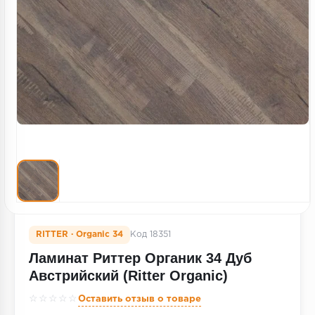
Террасная доска
Пробковое покрытие
Ковровая плитка
Плинтус
Подложка
Строительные материалы
RITTER · Organic 34
Код 18351
Ламинат Риттер Органик 34 Дуб
Австрийский (Ritter Organic)
☆☆☆☆☆
Оставить отзыв о товаре