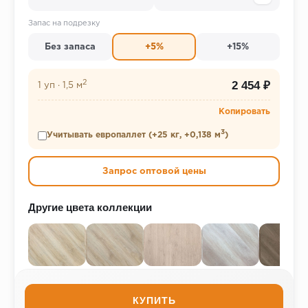
Запас на подрезку
Без запаса
+5%
+15%
2
2 454 ₽
1 уп
·
1,5 м
Копировать
3
Учитывать европаллет (+25 кг, +0,138 м
)
Запрос оптовой цены
Другие цвета коллекции
КУПИТЬ