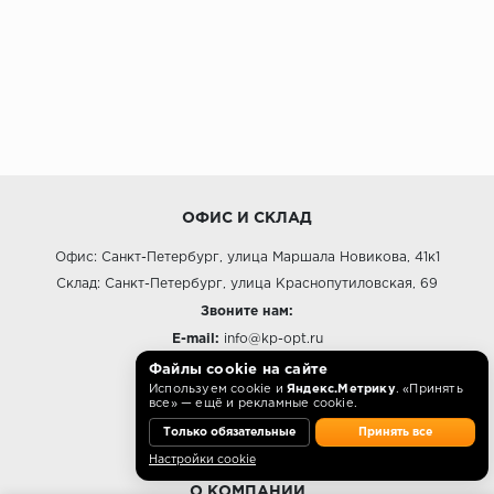
ОФИС И СКЛАД
Офис: Санкт-Петербург, улица Маршала Новикова, 41к1
Склад: Санкт-Петербург, улица Краснопутиловская, 69
Звоните нам:
E-mail:
info@kp-opt.ru
Режим работы
Файлы cookie на сайте
Используем cookie и
Яндекс.Метрику
. «Принять
10:00 - 18:00 пн-пт.
все» — ещё и рекламные cookie.
Только обязательные
Принять все
Настройки cookie
О КОМПАНИИ