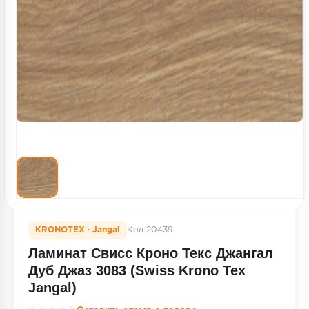
Террасная доска
Пробковое покрытие
Ковровая плитка
Плинтус
Подложка
Строительные материалы
KRONOTEX · Jangal
Код 20439
Ламинат Свисс Кроно Текс Джангал
Дуб Джаз 3083 (Swiss Krono Tex
Jangal)