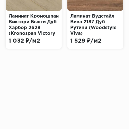
Ламинат Кроношпан
Ламинат Вудстайл
Виктори Бьюти Дуб
Вива 2187 Дуб
Харбор 2628
Рутини (Woodstyle
(Kronospan Victory
Viva)
Beauty)
1 032 ₽/м2
1 529 ₽/м2