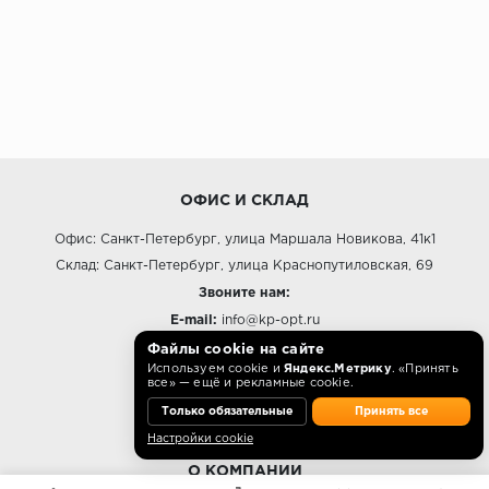
ОФИС И СКЛАД
Офис: Санкт-Петербург, улица Маршала Новикова, 41к1
Склад: Санкт-Петербург, улица Краснопутиловская, 69
Звоните нам:
E-mail:
info@kp-opt.ru
Режим работы
Файлы cookie на сайте
Используем cookie и
Яндекс.Метрику
. «Принять
10:00 - 18:00 пн-пт.
все» — ещё и рекламные cookie.
Только обязательные
Принять все
Настройки cookie
О КОМПАНИИ