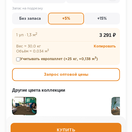
Запас на подрезку
Без запаса
+5%
+15%
2
3 291 ₽
1 уп
·
1,3 м
Вес ≈ 30,0 кг
Копировать
3
Объём ≈ 0,034 м
3
Учитывать европаллет (+25 кг, +0,138 м
)
Запрос оптовой цены
Другие цвета коллекции
КУПИТЬ