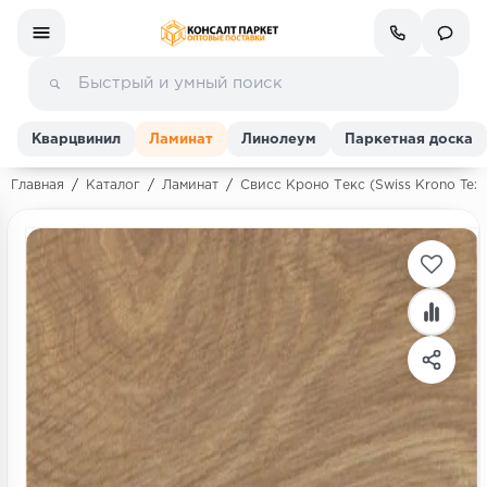
Кварцвинил
Ламинат
Линолеум
Паркетная доска
Главная
/
Каталог
/
Ламинат
/
Свисс Кроно Текс (Swiss Krono Tex)
Ламинат
Линолеум
Кварц-винил (ПВХ плитка)
Инженерная доска
Паркетная доска