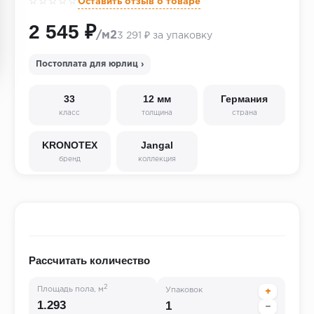
☆☆☆☆☆
Оставить отзыв о товаре
2 545 ₽
/м2
3 291 ₽ за упаковку
Постоплата для юрлиц ›
33
12 мм
Германия
класс
толщина
страна
KRONOTEX
Jangal
бренд
коллекция
Рассчитать количество
2
Площадь пола, м
Упаковок
+
−