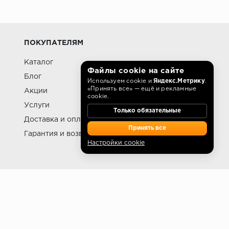
ностью, но имеют низкую пластичность и
к и фанеры, что делает их более
ПОКУПАТЕЛЯМ
Каталог
Файлы cookie на сайте
ому ассортименту и доступной цене, но
Блог
Используем cookie и
Яндекс.Метрику
.
«Принять все» — ещё и рекламные
Акции
cookie.
Услуги
Только обязательные
омещений с повышенной влажностью.
Доставка и оплата
Принять все
Гарантия и возврат
Настройки cookie
e