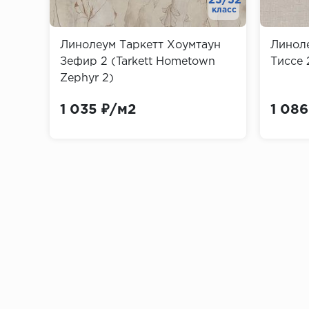
23/32
класс
Профили неразборные
Линолеум Таркетт Хоумтаун
Линол
Составные из двух частей – внутренне
Зефир 2 (Tarkett Hometown
Тиссе 2
скрыть неровности стен.
Zephyr 2)
1 035 ₽/м2
1 086
По методам декорирования
Загрунтованные и неокрашенные, что 
Пигментированные и окрашенные
Покрытые пленкой ПВХ, имитирующей 
Материалы для изготовления пли
Массив дерева и деревянный шпон: