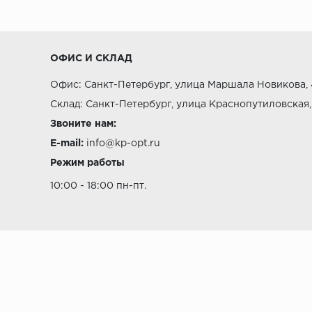
Плинтусы из дорогих лиственных поро
могут деформироваться в неблагопри
Плинтусы из хвойных пород (ель, сосн
ОФИС И СКЛАД
доступными.
Офис: Санкт-Петербург, улица Маршала Новикова, 
МДФ:
Изготавливаются из опилок, прессуе
Склад: Санкт-Петербург, улица Краснопутиловская,
чувствительны к влаге.
Звоните нам:
E-mail:
info@kp-opt.ru
ПВХ:
Самый доступный по цене материал, н
Режим работы
10:00 - 18:00 пн-пт.
Критерии выбора
Оттенок в соответствии с цветом эле
Тип напольного покрытия