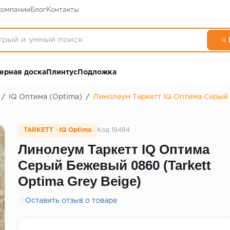
компании
Блог
Контакты
ерная доска
Плинтус
Подложка
/
IQ Оптима (Optima)
/
Линолеум Таркетт IQ Оптима Серый 
TARKETT · IQ Optima
Код 19484
Линолеум Таркетт IQ Оптима
Серый Бежевый 0860 (Tarkett
Optima Grey Beige)
☆
Оставить отзыв о товаре