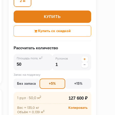
2 м
КУПИТЬ
Купить со скидкой
Рассчитать количество
2
Площадь пола, м
Рулонов
+
−
Запас на подрезку
Без запаса
+5%
+15%
2
127 600 ₽
1 рул
·
50,0 м
Вес ≈ 135,0 кг
Копировать
3
Объём ≈ 0,139 м