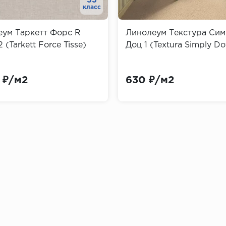
33
класс
еум Таркетт Форс R
Линолеум Текстура Си
й (основа) и наружной (декоративная). В комплект вход
 (Tarkett Force Tisse)
Доц 1 (Textura Simply Do
 ₽/м2
630 ₽/м2
позволяет их красить
различные породы дерева, мрамор и гранит
нтусов