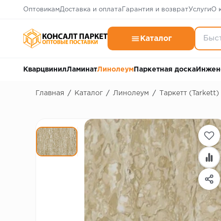
Оптовикам
Доставка и оплата
Гарантия и возврат
Услуги
О 
Каталог
Кварцвинил
Ламинат
Линолеум
Паркетная доска
Инжен
Главная
/
Каталог
/
Линолеум
/
Таркетт (Tarkett)