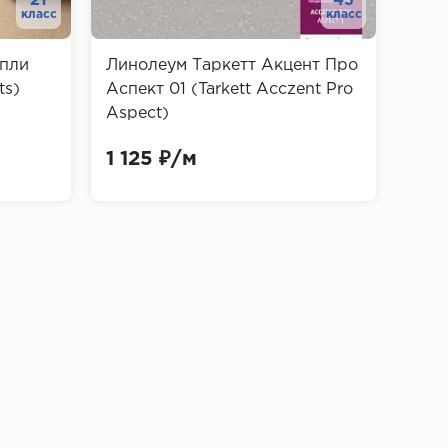
21
43
класс
класс
мпли
Линолеум Таркетт Акцент Про
Лин
ит кабельный канал, что позволяет
ts)
Аспект 01 (Tarkett Acczent Pro
Лонд
Aspect)
Mega
1 125 ₽/м
675