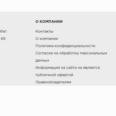
д (бук, орех, дуб) отличаются экологичностью и надеж
ятных условиях.
а, лиственница) могут быть как из цельного массива, та
О КОМПАНИИ
41к1
Контакты
мых под высоким давлением. Популярны благодаря больш
 69
О компании
Политика конфиденциальности
Согласие на обработку персональных
е впитывающий влагу, что делает его идеальным для п
данных
Информация на сайте не является
публичной офертой
Правообладателям
ментов интерьера
© ООО Консалт Паркет, 2022-2026 ·
Настройки cooki