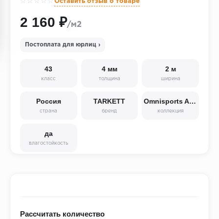
☆☆☆☆☆
Оставить отзыв о товаре
2 160 ₽
/м2
Постоплата для юрлиц ›
43
4 мм
2 м
класс
толщина
ширина
Россия
TARKETT
Omnisports Action 40
страна
бренд
коллекция
да
влагостойкость
Рассчитать количество