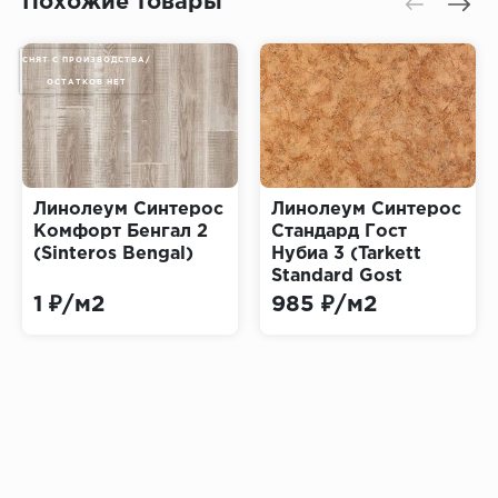
Похожие товары
СНЯТ С ПРОИЗВОДСТВА/
ОСТАТКОВ НЕТ
Линолеум Синтерос
Линолеум Синтерос
Комфорт Бенгал 2
Стандард Гост
(Sinteros Bengal)
Нубиа 3 (Tarkett
Standard Gost
NUBIA 3)
1 ₽/м2
985 ₽/м2