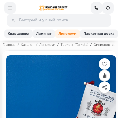
Кварцвинил
Ламинат
Линолеум
Паркетная доска
Главная
/
Каталог
/
Линолеум
/
Таркетт (Tarkett)
/
Омниспортс Ак
Ламинат
Линолеум
Кварц-винил (ПВХ плитка)
Инженерная доска
Паркетная доска