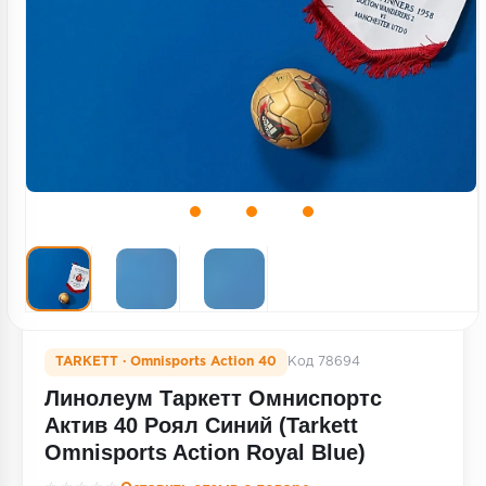
Террасная доска
Пробковое покрытие
Ковровая плитка
Плинтус
Подложка
Строительные материалы
TARKETT · Omnisports Action 40
Код 78694
Линолеум Таркетт Омниспортс
Актив 40 Роял Синий (Tarkett
Omnisports Action Royal Blue)