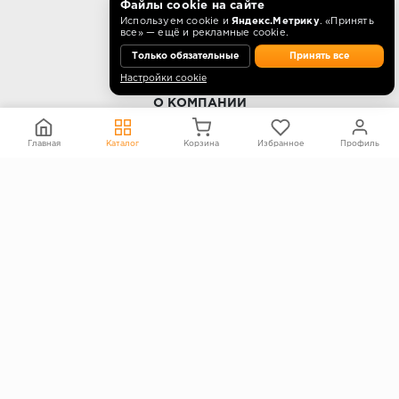
Режим работы
Файлы cookie на сайте
Используем cookie и
Яндекс.Метрику
. «Принять
10:00 - 18:00 пн-пт.
все» — ещё и рекламные cookie.
Только обязательные
Принять все
Настройки cookie
О КОМПАНИИ
Контакты
Главная
Каталог
Корзина
Избранное
Профиль
О компании
Политика конфиденциальности
Согласие на обработку персональных данных
Информация на сайте не является публичной офертой
Правообладателям
ПОКУПАТЕЛЯМ
Каталог
Блог
Акции
Услуги
Доставка и оплата