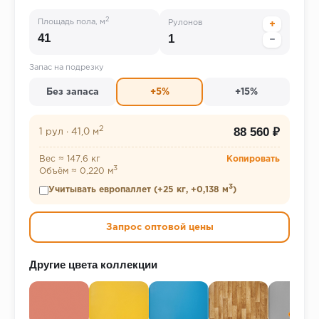
2
Площадь пола, м
Рулонов
+
−
Запас на подрезку
Без запаса
+5%
+15%
2
88 560 ₽
1 рул
·
41,0 м
Вес ≈ 147,6 кг
Копировать
3
Объём ≈ 0,220 м
3
Учитывать европаллет (+25 кг, +0,138 м
)
Запрос оптовой цены
Другие цвета коллекции