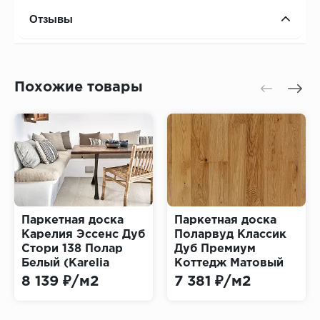
Отзывы
Похожие товары
Паркетная доска
Паркетная доска
Карелия Эссенс Дуб
Поларвуд Классик
Стори 138 Полар
Дуб Премиум
Белый (Karelia
Коттедж Матовый
Essence Story Polar
1S 5G (Polarwood
8 139 ₽/м2
7 381 ₽/м2
White)
Classic Premium
Cottage Matt)