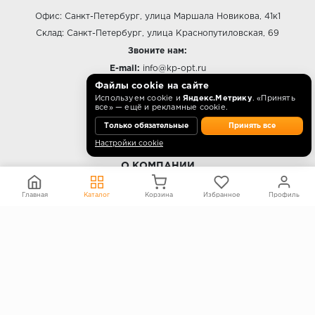
Офис: Санкт-Петербург, улица Маршала Новикова, 41к1
Склад: Санкт-Петербург, улица Краснопутиловская, 69
Звоните нам:
E-mail:
info@kp-opt.ru
Режим работы
Файлы cookie на сайте
Используем cookie и
Яндекс.Метрику
. «Принять
10:00 - 18:00 пн-пт.
все» — ещё и рекламные cookie.
Только обязательные
Принять все
Настройки cookie
О КОМПАНИИ
Контакты
Главная
Каталог
Корзина
Избранное
Профиль
О компании
Политика конфиденциальности
Согласие на обработку персональных данных
Информация на сайте не является публичной офертой
Правообладателям
ПОКУПАТЕЛЯМ