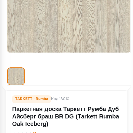
Террасная доска
Пробковое покрытие
Ковровая плитка
Плинтус
Подложка
Строительные материалы
TARKETT · Rumba
Код 18010
Паркетная доска Таркетт Румба Дуб
Айсберг браш BR DG (Tarkett Rumba
Oak Iceberg)