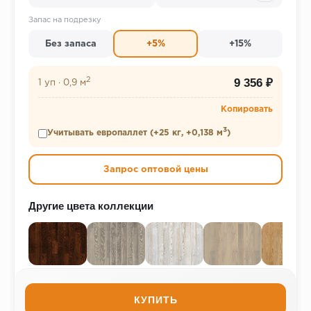
Запас на подрезку
Без запаса
+5%
+15%
2
9 356 ₽
1 уп
·
0,9 м
Копировать
3
Учитывать европаллет (+25 кг, +0,138 м
)
Запрос оптовой цены
Другие цвета коллекции
КУПИТЬ