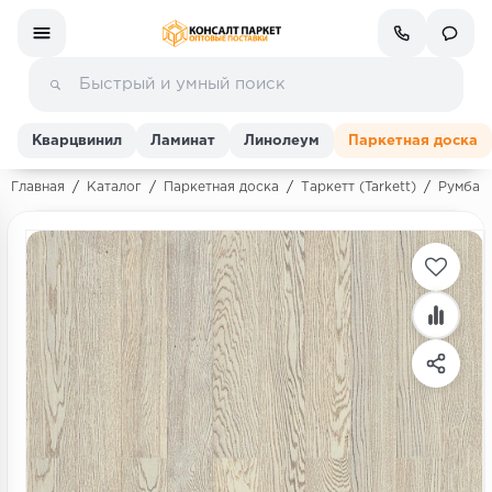
Кварцвинил
Ламинат
Линолеум
Паркетная доска
Главная
/
Каталог
/
Паркетная доска
/
Таркетт (Tarkett)
/
Румба 
Ламинат
Линолеум
Кварц-винил (ПВХ плитка)
Инженерная доска
Паркетная доска