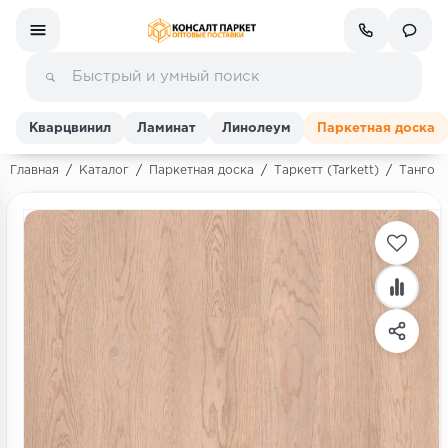
Кварцвинил
Ламинат
Линолеум
Паркетная доска
Главная
/
Каталог
/
Паркетная доска
/
Таркетт (Tarkett)
/
Танго (
Ламинат
Линолеум
Кварц-винил (ПВХ плитка)
Инженерная доска
Паркетная доска