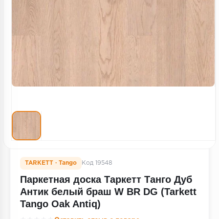
Террасная доска
Пробковое покрытие
Ковровая плитка
Плинтус
Подложка
Строительные материалы
TARKETT · Tango
Код 19548
Паркетная доска Таркетт Танго Дуб
Антик белый браш W BR DG (Tarkett
Tango Oak Antiq)