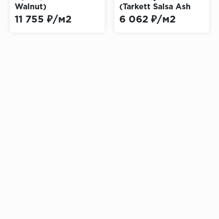
Walnut)
(Tarkett Salsa Ash
Spice)
11 755 ₽/м2
6 062 ₽/м2