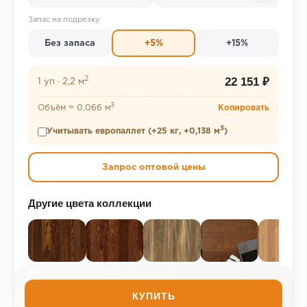
Запас на подрезку
Без запаса
+5%
+15%
2
22 151 ₽
1 уп
·
2,2 м
3
Объём ≈ 0,066 м
Копировать
3
Учитывать европаллет (+25 кг, +0,138 м
)
Запрос оптовой цены
Другие цвета коллекции
КУПИТЬ