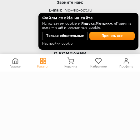
Звоните нам:
E-mail:
info@kp-opt.ru
Режим работы
Файлы cookie на сайте
Используем cookie и
Яндекс.Метрику
. «Принять
10:00 - 18:00 пн-пт.
все» — ещё и рекламные cookie.
Только обязательные
Принять все
Настройки cookie
О КОМПАНИИ
Контакты
Главная
Каталог
Корзина
Избранное
Профиль
О компании
Политика конфиденциальности
Согласие на обработку персональных данных
Информация на сайте не является публичной офертой
Правообладателям
ПОКУПАТЕЛЯМ
Каталог
Блог