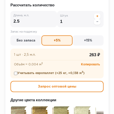
Рассчитать количество
Длина, м.п.
Штук
+
−
Запас на подрезку
Без запаса
+5%
+15%
263 ₽
1 шт
·
2,5 м.п.
3
Объём ≈ 0,004 м
Копировать
3
Учитывать европаллет (+25 кг, +0,138 м
)
Запрос оптовой цены
Другие цвета коллекции