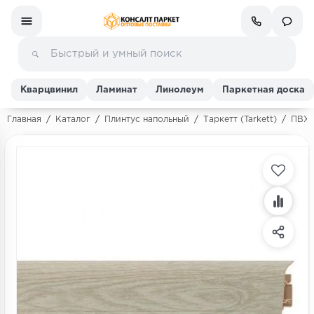
Кварцвинил
Ламинат
Линолеум
Паркетная доска
Главная
/
Каталог
/
Плинтус напольный
/
Таркетт (Tarkett)
/
ПВХ 
Ламинат
Линолеум
Кварц-винил (ПВХ плитка)
Инженерная доска
Паркетная доска