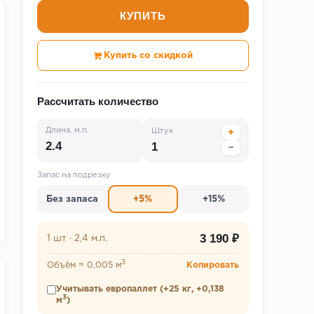
КУПИТЬ
Купить со скидкой
Рассчитать количество
Длина, м.п.
Штук
+
−
Запас на подрезку
Без запаса
+5%
+15%
3 190 ₽
1 шт
·
2,4 м.п.
3
Объём ≈ 0,005 м
Копировать
Учитывать европаллет (+25 кг, +0,138
3
м
)