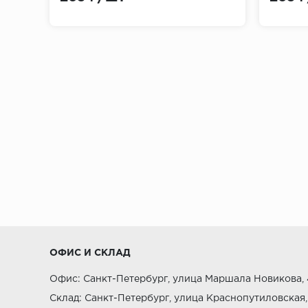
Составные из двух частей – внутренне
скрыть неровности стен.
По методам декорирования
Загрунтованные и неокрашенные, что 
Пигментированные и окрашенные
Покрытые пленкой ПВХ, имитирующей 
Материалы для изготовления пли
ОФИС И СКЛАД
Массив дерева и деревянный шпон:
Офис: Санкт-Петербург, улица Маршала Новикова, 
Плинтусы из дорогих лиственных поро
Склад: Санкт-Петербург, улица Краснопутиловская,
могут деформироваться в неблагопри