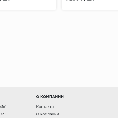
й (основа) и наружной (декоративная). В комплект вход
позволяет их красить
различные породы дерева, мрамор и гранит
нтусов
О КОМПАНИИ
41к1
Контакты
д (бук, орех, дуб) отличаются экологичностью и надеж
 69
О компании
ятных условиях.