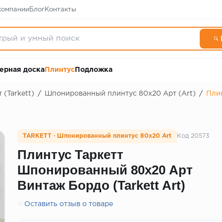
компании
Блог
Контакты
ерная доска
Плинтус
Подложка
 (Tarkett)
/
Шпонированный плинтус 80х20 Арт (Art)
/
Пли
TARKETT · Шпонированный плинтус 80х20 Art
Код 20573
Плинтус Таркетт
Шпонированный 80х20 Арт
Винтаж Бордо (Tarkett Art)
☆
Оставить отзыв о товаре