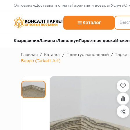
Оптовикам
Доставка и оплата
Гарантия и возврат
Услуги
О 
Каталог
Кварцвинил
Ламинат
Линолеум
Паркетная доска
Инжен
Главная
/
Каталог
/
Плинтус напольный
/
Таркетт
Бордо (Tarkett Art)