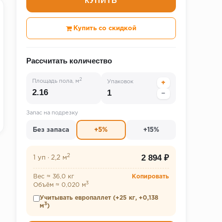
КУПИТЬ
Купить со скидкой
Рассчитать количество
2
Площадь пола, м
Упаковок
+
−
Запас на подрезку
Без запаса
+5%
+15%
2
2 894 ₽
1 уп
·
2,2 м
Вес ≈ 36,0 кг
Копировать
3
Объём ≈ 0,020 м
Учитывать европаллет (+25 кг, +0,138
3
м
)