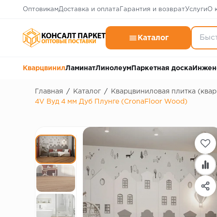
Оптовикам
Доставка и оплата
Гарантия и возврат
Услуги
О 
Каталог
Кварцвинил
Ламинат
Линолеум
Паркетная доска
Инжен
Главная
/
Каталог
/
Кварцвиниловая плитка (ква
4V Вуд 4 мм Дуб Плунге (CronaFloor Wood)