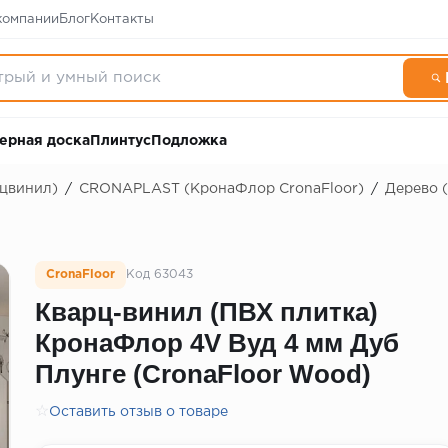
компании
Блог
Контакты
ерная доска
Плинтус
Подложка
рцвинил)
/
CRONAPLAST (КронаФлор CronaFloor)
/
Дерево 
CronaFloor
Код 63043
Кварц-винил (ПВХ плитка)
КронаФлор 4V Вуд 4 мм Дуб
Плунге (CronaFloor Wood)
☆
Оставить отзыв о товаре