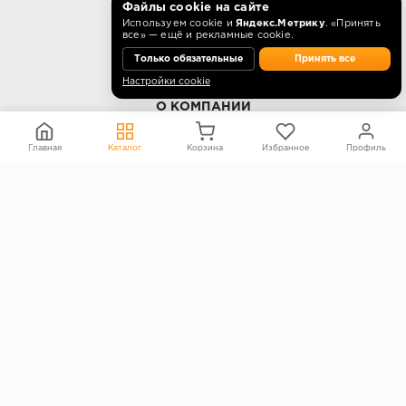
Режим работы
Файлы cookie на сайте
Используем cookie и
Яндекс.Метрику
. «Принять
10:00 - 18:00 пн-пт.
все» — ещё и рекламные cookie.
Только обязательные
Принять все
Настройки cookie
О КОМПАНИИ
Контакты
Главная
Каталог
Корзина
Избранное
Профиль
О компании
Политика конфиденциальности
Согласие на обработку персональных данных
Информация на сайте не является публичной офертой
Правообладателям
ПОКУПАТЕЛЯМ
Каталог
Блог
Акции
Услуги
Доставка и оплата