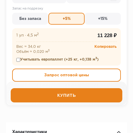
Запас на подрезку
Без запаса
+5%
+15%
2
11 228 ₽
1 уп
·
4,5 м
Вес ≈ 34,0 кг
Копировать
3
Объём ≈ 0,020 м
3
Учитывать европаллет (+25 кг, +0,138 м
)
Запрос оптовой цены
КУПИТЬ
Характеристики