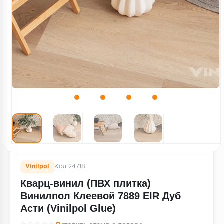
Террасная доска
Пробковое покрытие
Ковровая плитка
Плинтус
Подложка
Строительные материалы
Vinilpol
Код 24718
Кварц-винил (ПВХ плитка)
Винилпол Клеевой 7889 EIR Дуб
Асти (Vinilpol Glue)