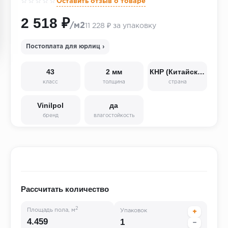
☆☆☆☆☆
Оставить отзыв о товаре
2 518 ₽
/м2
11 228 ₽ за упаковку
Постоплата для юрлиц ›
43
2 мм
КНР (Китайская Народная Республика)
класс
толщина
страна
Vinilpol
да
бренд
влагостойкость
Рассчитать количество
2
Площадь пола, м
Упаковок
+
−