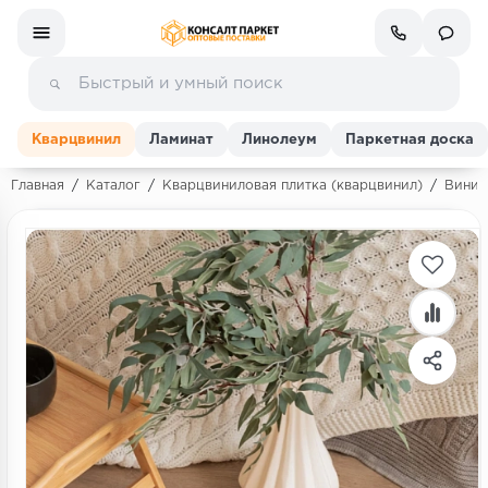
Кварцвинил
Ламинат
Линолеум
Паркетная доска
Главная
/
Каталог
/
Кварцвиниловая плитка (кварцвинил)
/
Винила
Ламинат
Линолеум
Кварц-винил (ПВХ плитка)
Инженерная доска
Паркетная доска