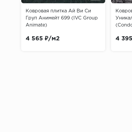
Ковровая плитка Ай Ви Си
Ковро
По методам декорирования
Груп Анимейт 699 (IVC Group
Уника
Animate)
(Condo
Загрунтованные и неокрашенные, что 
4 565 ₽/м2
4 39
Пигментированные и окрашенные
Покрытые пленкой ПВХ, имитирующей 
Материалы для изготовления пли
Массив дерева и деревянный шпон:
Плинтусы из дорогих лиственных поро
могут деформироваться в неблагопри
Плинтусы из хвойных пород (ель, сосн
доступными.