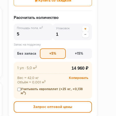
Купить со скидкой
Рассчитать количество
2
Площадь пола, м
Упаковок
+
−
Запас на подрезку
Без запаса
+5%
+15%
2
14 960 ₽
1 уп
·
5,0 м
Вес ≈ 42,0 кг
Копировать
3
Объём ≈ 0,001 м
Учитывать европаллет (+25 кг, +0,138
3
м
)
Запрос оптовой цены