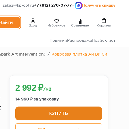
+7 (812) 270-07-77
zakaz@kp-opt.ru
Получить скидку
Вход
Избранное
Сравнение
Корзина
Новинки
Распродажа
Прайс-лист
ark Art Intervention)
/
Ковровая плитка Ай Ви Си
2 992 ₽
п
/м2
к
14 960 ₽ за упаковку
t
КУПИТЬ