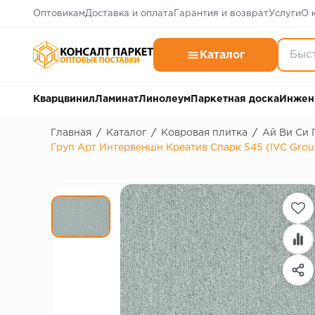
Оптовикам
Доставка и оплата
Гарантия и возврат
Услуги
О 
Каталог
Кварцвинил
Ламинат
Линолеум
Паркетная доска
Инжен
Главная
/
Каталог
/
Ковровая плитка
/
Ай Ви Си 
Груп Арт Интервеншн Креатив Спарк 545 (IVC Group 