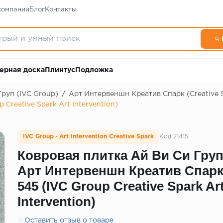
компании
Блог
Контакты
ерная доска
Плинтус
Подложка
Груп (IVC Group)
/
Арт Интервеншн Креатив Спарк (Creative Sp
Creative Spark Art Intervention)
IVC Group · Art Intervention Creative Spark
Код 21415
Ковровая плитка Ай Ви Си Гру
Арт Интервеншн Креатив Спар
545 (IVC Group Creative Spark Ar
Intervention)
☆
Оставить отзыв о товаре