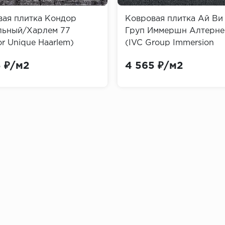
вая плитка Кондор
Ковровая плитка Ай Ви
льный/Харлем 77
Груп Иммершн Алтерне
r Unique Haarlem)
(IVC Group Immersion
позволяет их красить
Alternate)
5 ₽/м2
4 565 ₽/м2
различные породы дерева, мрамор и гранит
нтусов
д (бук, орех, дуб) отличаются экологичностью и надеж
ятных условиях.
а, лиственница) могут быть как из цельного массива, та