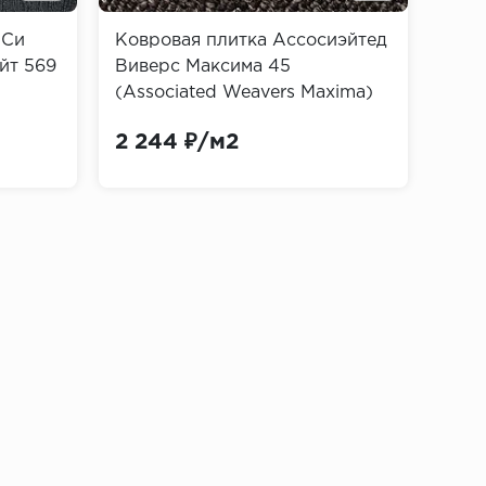
 Си
Ковровая плитка Ассосиэйтед
Ковр
йт 569
Виверс Максима 45
Зени
(Associated Weavers Maxima)
Zeni
2 244 ₽/м2
1 4
ностью, но имеют низкую пластичность и
к и фанеры, что делает их более