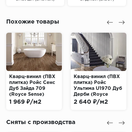
Похожие товары
Кварц-винил (ПВХ
Кварц-винил (ПВХ
плитка) Ройс Сенс
плитка) Ройс
Дуб Зайда 709
Ультима U1970 Дуб
(Royce Sense)
Дерби (Royce
Ultima)
1 969 ₽/м2
2 640 ₽/м2
Сняты с производства