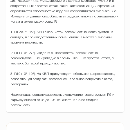
Для кварцвинила, укладываемого в ванных комнатах, кухнях и в
общественных пространствах, важен антискользящий эффект. Он
определяется способностью изделий сопротивляться скольжению.
Измеряется данная способность в градусах уклона по отношению к
ногам и имеет маркировку R:
1. R12 (27°-35°). КВП с зернистой поверхностью монтируются на
складах, в производственных помещениях, в местах с высоким
уровнем влажности.
2. R11 (19°-27°). Изделия с шероховатой поверхностью,
рекомендованные к укладке в промышленных пространствах, в
местах с большой проходимостью.
3. R10 (10°-19°). На КВП присутствует небольшая шероховатость,
позволяющая создавать безопасное напольное покрытие в кафе,
ресторанах.
Наименьшая сопротивляемость скольжению, маркируемая R9 и
варьирующаяся от 3° до 10°, означает наличие гладкой
поверхности.