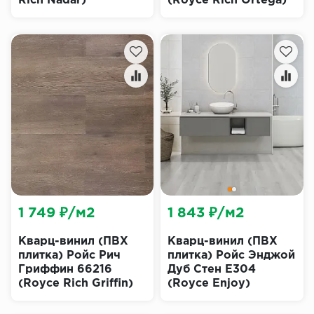
Rich Nadar)
(Royce Rich Ortega)
1 749 ₽/м2
1 843 ₽/м2
Кварц-винил (ПВХ
Кварц-винил (ПВХ
плитка) Ройс Рич
плитка) Ройс Энджой
Гриффин 66216
Дуб Стен Е304
(Royce Rich Griffin)
(Royce Enjoy)