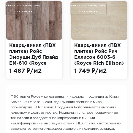
СНЯТ С ПРОИЗВОДСТВА/
СНЯТ С ПРОИЗВОДСТВА/
ОСТАТКОВ НЕТ
ОСТАТКОВ НЕТ
Кварц-винил (ПВХ
Кварц-винил (ПВХ
плитка) Ройс
плитка) Ройс Рич
Эмоушн Дуб Прайд
Еллисон 6003-6
EM-610 (Royce
(Royce Rich Ellison)
Emotion)
1 487 ₽/м2
1 749 ₽/м2
ПВХ плитка Royce – качественная и надежная продукция из Китая.
Компания Ройс занимает лидирующие позиции в мире
производства ПВХ плитки. Продукция Ройс отличается высоким
качеством и долговечностью. Компания использует современные
технологии и обладает высокопрофессиональными
квалифицированными специалистами. ПВХ плитка изготовлена из
высококачественного кварцевого волокна и поливинилхлорида.