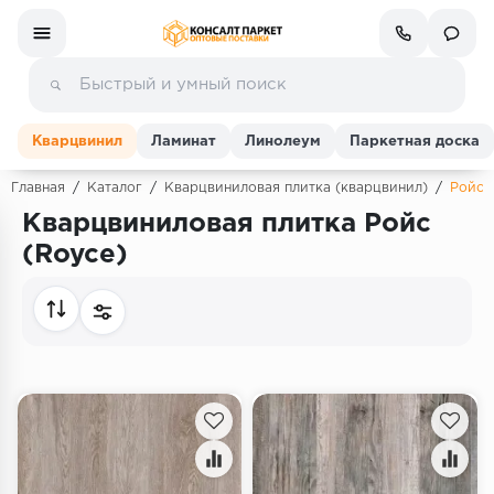
Кварцвинил
Ламинат
Линолеум
Паркетная доска
Главная
/
Каталог
/
Кварцвиниловая плитка (кварцвинил)
/
Ройс 
Кварцвиниловая плитка Ройс
Ламинат
(Royce)
Линолеум
Кварц-винил (ПВХ плитка)
Инженерная доска
Паркетная доска