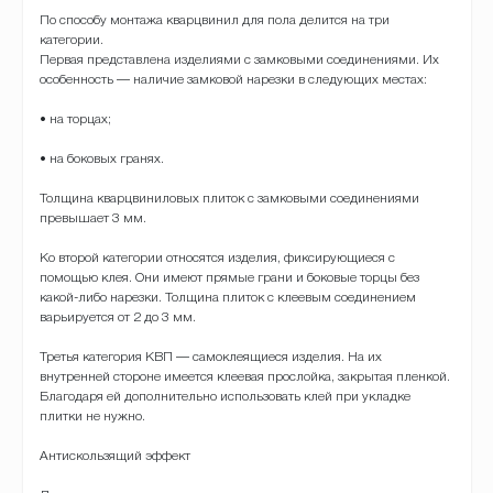
По способу монтажа кварцвинил для пола делится на три
категории.
Первая представлена изделиями с замковыми соединениями. Их
особенность — наличие замковой нарезки в следующих местах:
• на торцах;
• на боковых гранях.
Толщина кварцвиниловых плиток с замковыми соединениями
превышает 3 мм.
Ко второй категории относятся изделия, фиксирующиеся с
помощью клея. Они имеют прямые грани и боковые торцы без
какой-либо нарезки. Толщина плиток с клеевым соединением
варьируется от 2 до 3 мм.
Третья категория КВП — самоклеящиеся изделия. На их
внутренней стороне имеется клеевая прослойка, закрытая пленкой.
Благодаря ей дополнительно использовать клей при укладке
плитки не нужно.
Антискользящий эффект