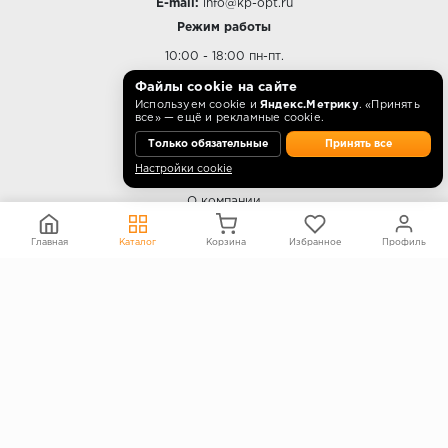
E-mail:
info@kp-opt.ru
Режим работы
10:00 - 18:00 пн-пт.
Файлы cookie на сайте
Используем cookie и
Яндекс.Метрику
. «Принять
все» — ещё и рекламные cookie.
О КОМПАНИИ
Только обязательные
Принять все
Настройки cookie
Контакты
О компании
Политика конфиденциальности
Главная
Каталог
Корзина
Избранное
Профиль
Согласие на обработку персональных данных
Информация на сайте не является публичной офертой
Правообладателям
ПОКУПАТЕЛЯМ
Каталог
Блог
Акции
Услуги