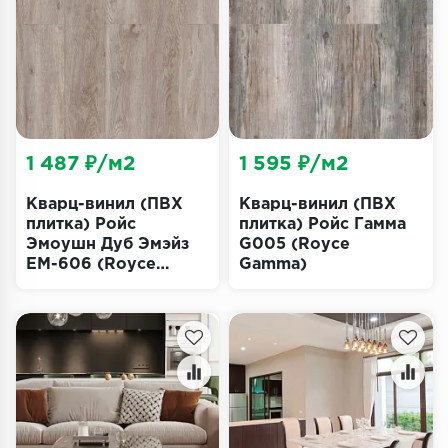
Террасная доска
Пробковое покрытие
Ковровая плитка
Плинтус
1 487 ₽/м2
1 595 ₽/м2
Подложка
Кварц-винил (ПВХ
Кварц-винил (ПВХ
плитка) Ройс
плитка) Ройс Гамма
Эмоушн Дуб Эмэйз
G005 (Royce
Строительные материалы
EM-606 (Royce
Gamma)
Emotion)