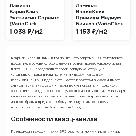
Ламинат
Ламинат
ВариоКлик
ВариоКлик
Экстенсив Соренто
Премиум Медиум
(VarioClick
Бейкоз (VarioClick
Extensive)
Premium Medium)
1 038 ₽/м2
1 153 ₽/м2
Кварцвиниловый ламинат VarioClic – это современная водостойкое
покрытие, в основе которого лежит прочная древесноволокнистая
плита HDF. Он представляет собой ровную конструкцию,
устойчивую к царапинам, точечным ударам, нагрузкам
каблуков\шпилек. Изделие отличается простотой в уходе и имеет
антибактериальную защиту. Технические показатели продукции
обеспечивают ее долговечность, удобство использования. Благодаря
уникальному и стильному оформлению ламинированные полы
данного бренда придают любому жилому коммерческому
помещению элегантный изысканный вид.
Особенности кварц-винила
Поверхность каждой планки SPC реалистично имитирует линии,