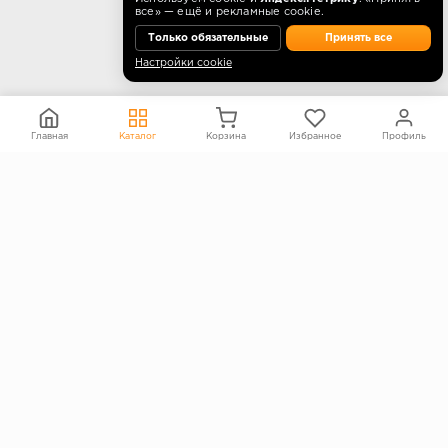
все» — ещё и рекламные cookie.
Только обязательные
Принять все
Настройки cookie
О КОМПАНИИ
Контакты
О компании
Главная
Каталог
Корзина
Избранное
Профиль
Политика конфиденциальности
Согласие на обработку персональных данных
Информация на сайте не является публичной офертой
Правообладателям
ПОКУПАТЕЛЯМ
Каталог
Блог
Акции
Услуги
Доставка и оплата
Гарантия и возврат