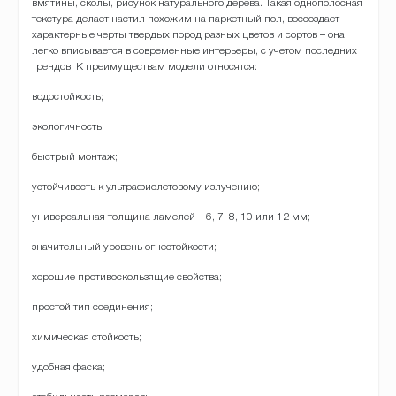
вмятины, сколы, рисунок натурального дерева. Такая однополосная
текстура делает настил похожим на паркетный пол, воссоздает
характерные черты твердых пород разных цветов и сортов – она
легко вписывается в современные интерьеры, с учетом последних
трендов. К преимуществам модели относятся:
водостойкость;
экологичность;
быстрый монтаж;
устойчивость к ультрафиолетовому излучению;
универсальная толщина ламелей – 6, 7, 8, 10 или 12 мм;
значительный уровень огнестойкости;
хорошие противоскользящие свойства;
простой тип соединения;
химическая стойкость;
удобная фаска;