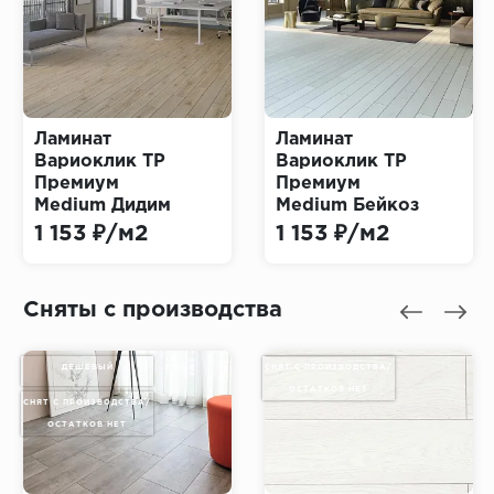
Ламинат
Ламинат
Вариоклик ТР
Вариоклик ТР
Премиум
Премиум
Medium Дидим
Medium Бейкоз
(Varioclic TR
(Varioclic TR
1 153 ₽/м2
1 153 ₽/м2
Premium)
Premium)
Сняты с производства
ДЕШЕВЫЙ
СНЯТ С ПРОИЗВОДСТВА/
ОСТАТКОВ НЕТ
СНЯТ С ПРОИЗВОДСТВА/
ОСТАТКОВ НЕТ