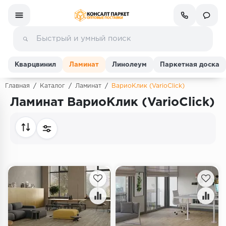
Кварцвинил
Ламинат
Линолеум
Паркетная доска
Главная
/
Каталог
/
Ламинат
/
ВариоКлик (VarioClick)
Ламинат ВариоКлик (VarioClick)
Ламинат
Линолеум
Кварц-винил (ПВХ плитка)
Инженерная доска
Паркетная доска