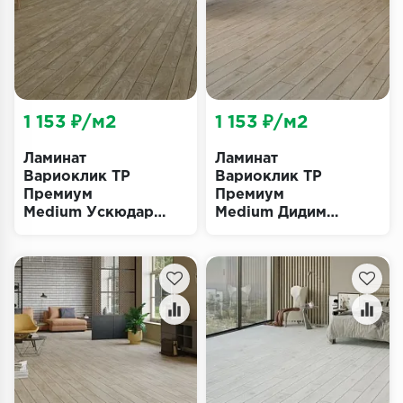
Террасная доска
Пробковое покрытие
Ковровая плитка
1 153 ₽/м2
1 153 ₽/м2
Плинтус
Ламинат
Ламинат
Вариоклик ТР
Вариоклик ТР
Подложка
Премиум
Премиум
Medium Ускюдар
Medium Дидим
Строительные материалы
(Varioclic TR
(Varioclic TR
Premium)
Premium)