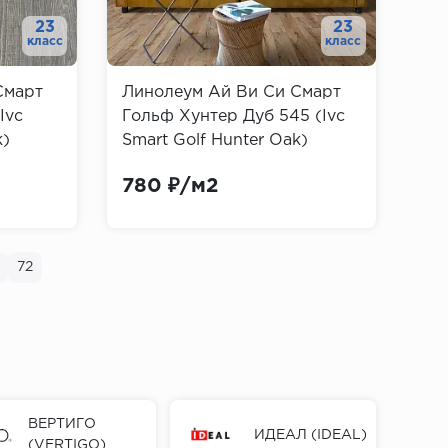
23
23
класс
класс
Смарт
Линолеум Ай Ви Си Смарт
Ivc
Гольф Хунтер Дуб 545 (Ivc
k)
Smart Golf Hunter Oak)
780 ₽/м2
6
72
ВЕРТИГО
ИДЕАЛ (IDEAL)
(VERTIGO)