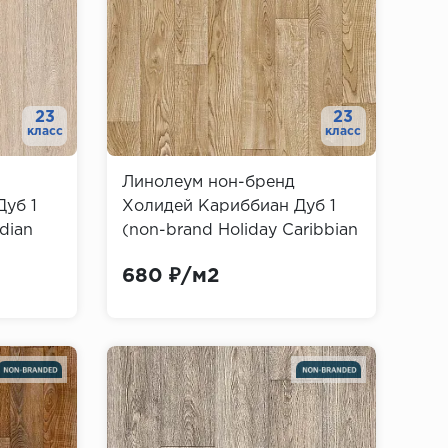
23
23
класс
класс
Линолеум нон-бренд
уб 1
Холидей Кариббиан Дуб 1
dian
(non-brand Holiday Caribbian
Oak)
680 ₽/м2