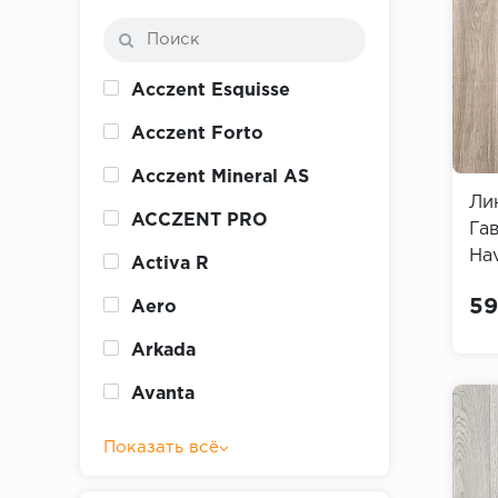
Acczent Esquisse
Acczent Forto
Acczent Mineral AS
Ли
ACCZENT PRO
Гав
Ha
Activa R
59
Aero
Arkada
Avanta
Показать всё