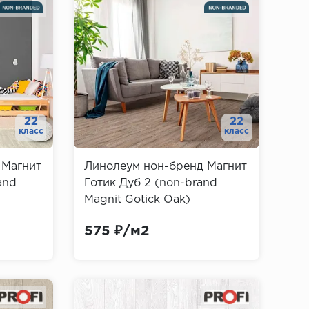
22
22
класс
класс
 Магнит
Линолеум нон-бренд Магнит
and
Готик Дуб 2 (non-brand
Magnit Gotick Oak)
575 ₽/м2