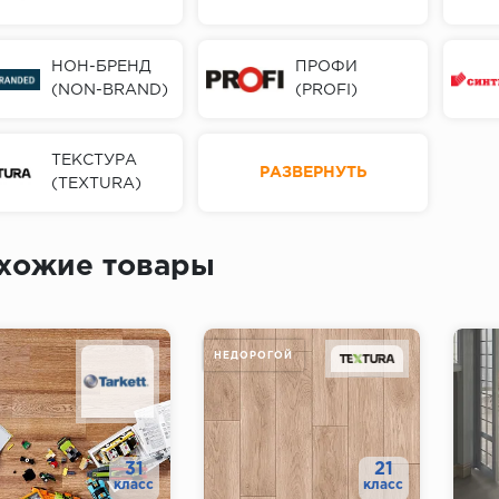
НОН-БРЕНД
ПРОФИ
(NON-BRAND)
(PROFI)
ТЕКСТУРА
РАЗВЕРНУТЬ
(TEXTURA)
хожие товары
НЕДОРОГОЙ
31
21
класс
класс