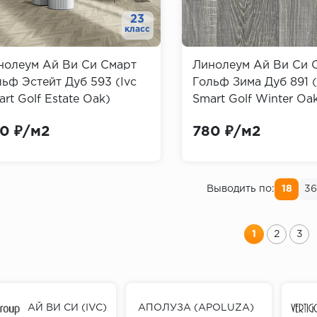
23
класс
нолеум Ай Ви Си Смарт
Линолеум Ай Ви Си 
ьф Эстейт Дуб 593 (Ivc
Гольф Зима Дуб 891 (
rt Golf Estate Oak)
Smart Golf Winter Oa
0 ₽/м2
780 ₽/м2
Выводить по:
18
3
1
2
3
АЙ ВИ СИ (IVC)
АПОЛУЗА (APOLUZA)