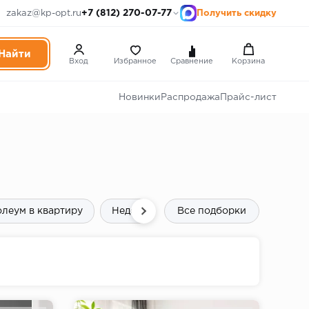
+7 (812) 270-07-77
zakaz@kp-opt.ru
Получить скидку
Вход
Избранное
Сравнение
Корзина
Новинки
Распродажа
Прайс-лист
леум в квартиру
Недорогой линолеум
Все подборки
Полукоммер