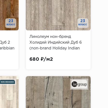
23
23
класс
класс
Линолеум нон-бренд
Дуб 2
Холидей Индийский Дуб 6
aribbian
(non-brand Holiday Indian
Oak)
680 ₽/м2