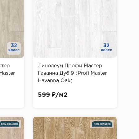
32
32
класс
класс
стер
Линолеум Профи Мастер
Master
Гаванна Дуб 9 (Profi Master
Havanna Oak)
599 ₽/м2