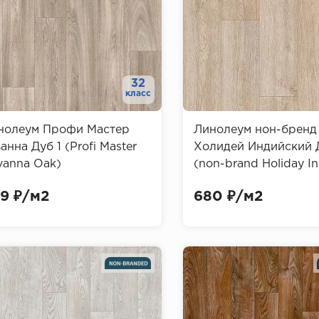
32
класс
нолеум Профи Мастер
Линолеум нон-бренд
анна Дуб 1 (Profi Master
Холидей Индийский Д
vanna Oak)
(non-brand Holiday In
Oak)
9 ₽/м2
680 ₽/м2