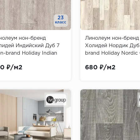
23
класс
нолеум нон-бренд
Линолеум нон-бренд
лидей Индийский Дуб 7
Холидей Нордик Дуб 
n-brand Holiday Indian
brand Holiday Nordic
k)
0 ₽/м2
680 ₽/м2