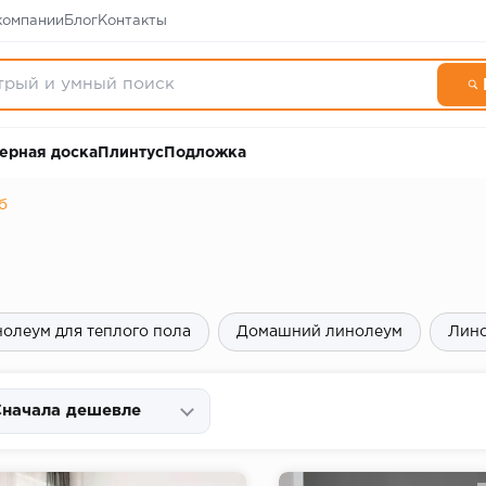
компании
Блог
Контакты
ерная доска
Плинтус
Подложка
б
олеум для теплого пола
Домашний линолеум
Лино
начала дешевле