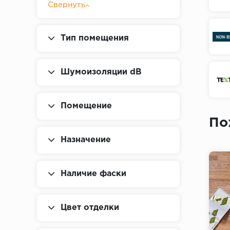
крошка
Свернуть
однотонный
Тип помещения
под дуб
под ламинат
Шумоизоляции dB
Тиснение
Помещение
По
Назначение
Наличие фаски
Цвет отделки
43
43
класс
класс