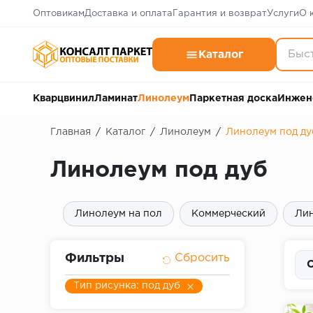
Оптовикам
Доставка и оплата
Гарантия и возврат
Услуги
О 
Каталог
Кварцвинил
Ламинат
Линолеум
Паркетная доска
Инжен
Главная
/
Каталог
/
Линолеум
/
Линолеум под ду
Линолеум под дуб
Линолеум на пол
Коммерческий
Лин
Фильтры
С
Тип рисунка: под дуб