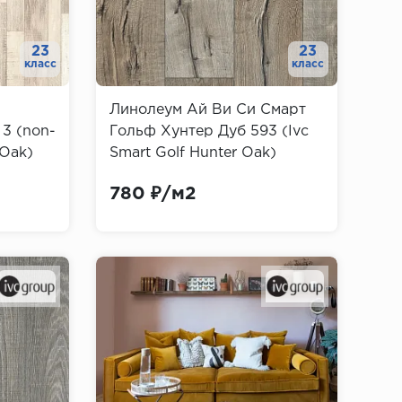
23
23
класс
класс
Линолеум Ай Ви Си Смарт
3 (non-
Гольф Хунтер Дуб 593 (Ivc
 Oak)
Smart Golf Hunter Oak)
780 ₽/м2