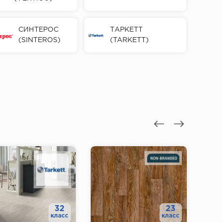
СИНТЕРОС
ТАРКЕТТ
(SINTEROS)
(TARKETT)
32
23
класс
класс