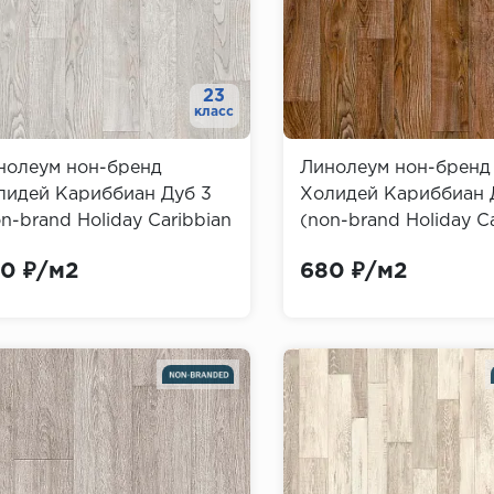
23
класс
нолеум нон-бренд
Линолеум нон-бренд
лидей Кариббиан Дуб 3
Холидей Кариббиан 
n-brand Holiday Caribbian
(non-brand Holiday C
k)
Oak)
0 ₽/м2
680 ₽/м2