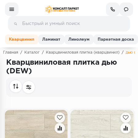
Кварцвинил
Ламинат
Линолеум
Паркетная доска
Главная
/
Каталог
/
Кварцвиниловая плитка (кварцвинил)
/
дью (
Кварцвиниловая плитка дью
Ламинат
(DEW)
Линолеум
Кварц-винил (ПВХ плитка)
Инженерная доска
Паркетная доска