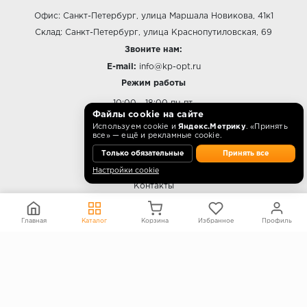
Офис: Санкт-Петербург, улица Маршала Новикова, 41к1
Склад: Санкт-Петербург, улица Краснопутиловская, 69
Звоните нам:
E-mail:
info@kp-opt.ru
Режим работы
10:00 - 18:00 пн-пт.
Файлы cookie на сайте
Используем cookie и
Яндекс.Метрику
. «Принять
все» — ещё и рекламные cookie.
Только обязательные
Принять все
О КОМПАНИИ
Настройки cookie
Контакты
О компании
Политика конфиденциальности
Главная
Каталог
Корзина
Избранное
Профиль
Согласие на обработку персональных данных
Информация на сайте не является публичной офертой
Правообладателям
ПОКУПАТЕЛЯМ