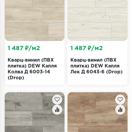
Террасная доска
Пробковое покрытие
Ковровая плитка
Плинтус
1 487 ₽/м2
1 487 ₽/м2
Подложка
Кварц-винил (ПВХ
Кварц-винил (ПВХ
плитка) DEW Капля
плитка) DEW Капля
Колва Д 6003-14
Лек Д 6043-6 (Drop)
Строительные материалы
(Drop)