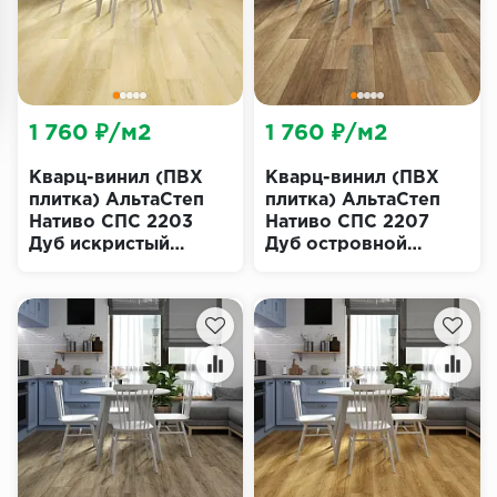
1 760 ₽/м2
1 760 ₽/м2
Кварц-винил (ПВХ
Кварц-винил (ПВХ
плитка) АльтаСтеп
плитка) АльтаСтеп
Нативо СПС 2203
Нативо СПС 2207
Дуб искристый
Дуб островной
(Nativo SPC Alta
(Nativo SPC Alta
Step)
Step)