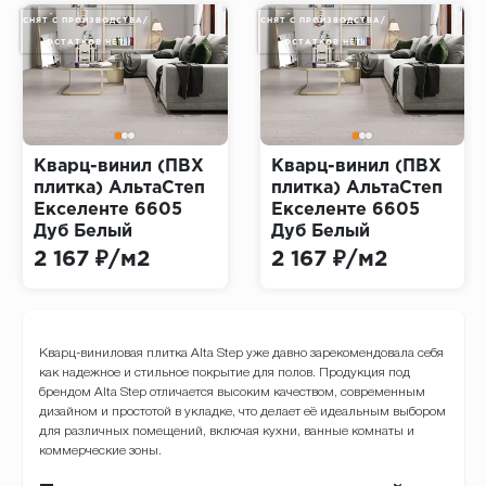
СНЯТ С ПРОИЗВОДСТВА/
СНЯТ С ПРОИЗВОДСТВА/
ОСТАТКОВ НЕТ
ОСТАТКОВ НЕТ
Кварц-винил (ПВХ
Кварц-винил (ПВХ
плитка) АльтаСтеп
плитка) АльтаСтеп
Екселенте 6605
Екселенте 6605
Дуб Белый
Дуб Белый
(Exelente Alta Step)
(Exelente Alta Step)
2 167 ₽/м2
2 167 ₽/м2
Кварц-виниловая плитка Alta Step уже давно зарекомендовала себя
как надежное и стильное покрытие для полов. Продукция под
брендом Alta Step отличается высоким качеством, современным
дизайном и простотой в укладке, что делает её идеальным выбором
для различных помещений, включая кухни, ванные комнаты и
коммерческие зоны.