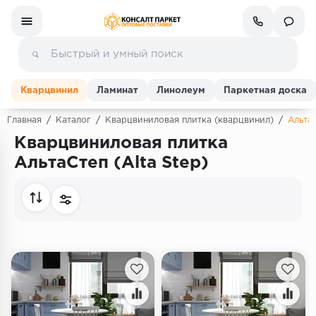
Кварцвинил
Ламинат
Линолеум
Паркетная доска
Главная
/
Каталог
/
Кварцвиниловая плитка (кварцвинил)
/
АльтаС
Кварцвиниловая плитка
Ламинат
АльтаСтеп (Alta Step)
Линолеум
Кварц-винил (ПВХ плитка)
Инженерная доска
Паркетная доска