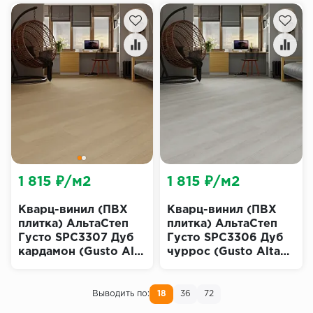
1 815 ₽/м2
1 815 ₽/м2
Кварц-винил (ПВХ
Кварц-винил (ПВХ
плитка) АльтаСтеп
плитка) АльтаСтеп
Густо SPC3307 Дуб
Густо SPC3306 Дуб
кардамон (Gusto Alta
чуррос (Gusto Alta
Step)
Step)
Выводить по:
18
36
72