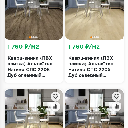
Террасная доска
Пробковое покрытие
Ковровая плитка
Плинтус
1 760 ₽/м2
1 760 ₽/м2
Подложка
Кварц-винил (ПВХ
Кварц-винил (ПВХ
плитка) АльтаСтеп
плитка) АльтаСтеп
Нативо СПС 2208
Нативо СПС 2205
Строительные материалы
Дуб огненный
Дуб северный
(Nativo SPC Alta
(Nativo SPC Alta
Step)
Step)