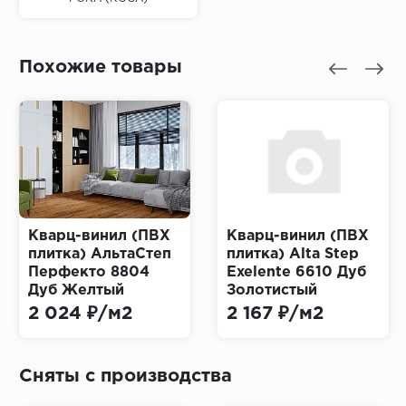
Похожие товары
Кварц-винил (ПВХ
Кварц-винил (ПВХ
плитка) АльтаСтеп
плитка) Alta Step
Перфекто 8804
Exelente 6610 Дуб
Дуб Желтый
Золотистый
(Perfecto Alta Step)
2 024 ₽/м2
2 167 ₽/м2
Сняты с производства