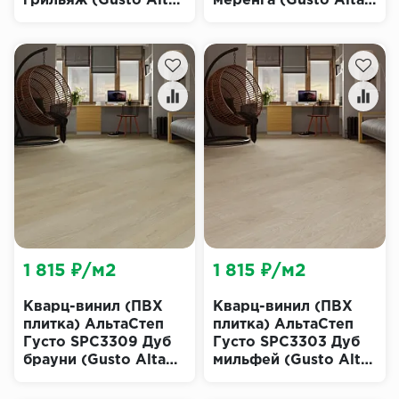
грильяж (Gusto Alta
меренга (Gusto Alta
Step)
Step)
1 815 ₽/м2
1 815 ₽/м2
Кварц-винил (ПВХ
Кварц-винил (ПВХ
плитка) АльтаСтеп
плитка) АльтаСтеп
Густо SPC3309 Дуб
Густо SPC3303 Дуб
брауни (Gusto Alta
мильфей (Gusto Alta
Step)
Step)