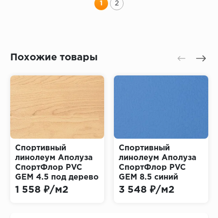
1
2
Похожие товары
Спортивный
Спортивный
линолеум Аполуза
линолеум Аполуза
СпортФлор PVC
СпортФлор PVC
GEM 4.5 под дерево
GEM 8.5 синий
(Apoluza Sportfloor)
(Apoluza Sportfloor)
1 558 ₽/м2
3 548 ₽/м2