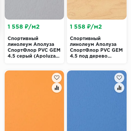
1 558 ₽/м2
1 558 ₽/м2
Спортивный
Спортивный
линолеум Аполуза
линолеум Аполуза
СпортФлор PVC GEM
СпортФлор PVC GEM
4.5 серый (Apoluza
4.5 под дерево
Sportfloor)
(Apoluza Sportfloor)