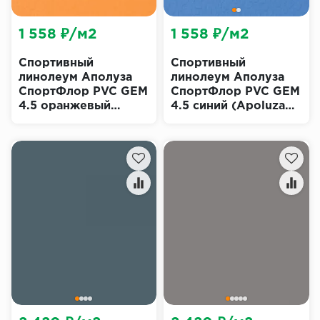
1 558 ₽/м2
1 558 ₽/м2
Спортивный
Спортивный
линолеум Аполуза
линолеум Аполуза
СпортФлор PVC GEM
СпортФлор PVC GEM
4.5 оранжевый
4.5 синий (Apoluza
(Apoluza Sportfloor)
Sportfloor)