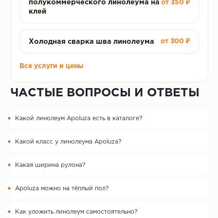
полукоммерческого линолеума на
от 350 ₽
клей
Холодная сварка шва линолеума
от 300 ₽
Все услуги и цены
ЧАСТЫЕ ВОПРОСЫ И ОТВЕТЫ
Какой линолеум Apoluza есть в каталоге?
Какой класс у линолеума Apoluza?
Какая ширина рулона?
Apoluza можно на тёплый пол?
Как уложить линолеум самостоятельно?