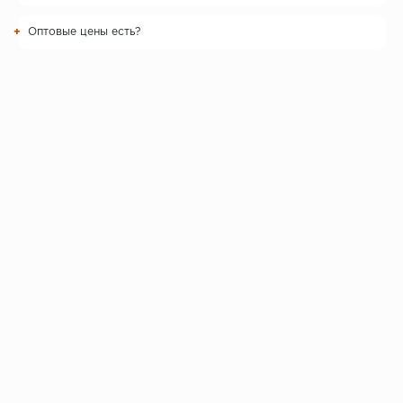
Оптовые цены есть?