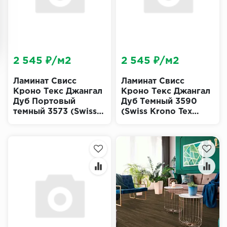
2 545 ₽/м2
2 545 ₽/м2
Ламинат Свисс
Ламинат Свисс
Кроно Текс Джангал
Кроно Текс Джангал
Дуб Портовый
Дуб Темный 3590
темный 3573 (Swiss
(Swiss Krono Tex
Krono Tex Jangal)
Jangal)