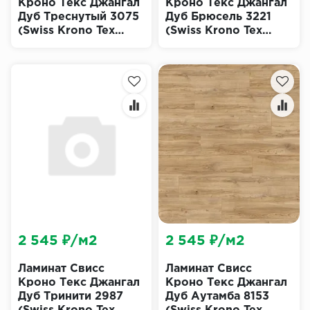
Кроно Текс Джангал
Кроно Текс Джангал
Дуб Треснутый 3075
Дуб Брюсель 3221
(Swiss Krono Tex
(Swiss Krono Tex
Jangal)
Jangal)
2 545 ₽/м2
2 545 ₽/м2
Ламинат Свисс
Ламинат Свисс
Кроно Текс Джангал
Кроно Текс Джангал
Дуб Тринити 2987
Дуб Аутамба 8153