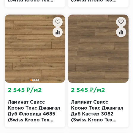
(Swiss Krono Tex
(Swiss Krono Tex
Jangal)
Jangal)
2 545 ₽/м2
2 545 ₽/м2
Ламинат Свисс
Ламинат Свисс
Кроно Текс Джангал
Кроно Текс Джангал
Дуб Флорида 4685
Дуб Кастер 3082
(Swiss Krono Tex
(Swiss Krono Tex
Jangal)
Jangal)