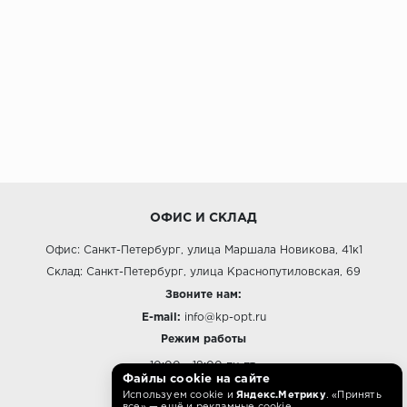
ОФИС И СКЛАД
Офис: Санкт-Петербург, улица Маршала Новикова, 41к1
Склад: Санкт-Петербург, улица Краснопутиловская, 69
Звоните нам:
E-mail:
info@kp-opt.ru
Режим работы
10:00 - 18:00 пн-пт.
Файлы cookie на сайте
Используем cookie и
Яндекс.Метрику
. «Принять