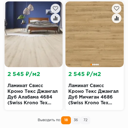
2 545 ₽/м2
2 545 ₽/м2
Ламинат Свисс
Ламинат Свисс
Кроно Текс Джангал
Кроно Текс Джангал
Дуб Алабама 4684
Дуб Мичиган 4686
(Swiss Krono Tex
(Swiss Krono Tex
Jangal)
Jangal)
Выводить по:
18
36
72