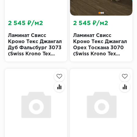
2 545 ₽/м2
2 545 ₽/м2
Ламинат Свисс
Ламинат Свисс
Кроно Текс Джангал
Кроно Текс Джангал
Дуб Фальсбург 3073
Орех Тоскана 3070
(Swiss Krono Tex
(Swiss Krono Tex
Jangal)
Jangal)