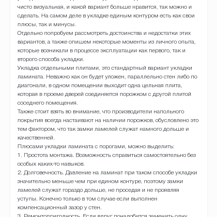
чисто
визуальная
,
и
какой
вариант
больше
нравится
,
так
можно
и
сделать
.
На
самом
деле
в
укладке
единым
контуром
есть
как
свои
плюсы
,
так
и
минусы
.
Отдельно
попробуем
рассмотреть
достоинства
и
недостатки
этих
вариантов
,
а
также
опишем
некоторые
моменты
из
личного
опыта
,
которые
возникали
в
процессе
эксплуатации
как
первого
,
так
и
второго
способа
укладки
.
Укладка
отдельными
плитами
,
это
стандартный
вариант
укладки
ламината
.
Неважно
как
он
будет
уложен
,
параллельно
стен
либо
по
диагонали
,
в
одном
помещении
выходит
одна
цельная
плита
,
которая
в
проеме
дверей
соединяется
порожком
с
другой
плитой
соседнего
помещения
.
Также
стоит
взять
во
внимание
,
что
производители
напольного
покрытия
всегда
настаивают
на
наличии
порожков
,
обусловлено
это
тем
фактором
,
что
так
замки
ламелей
служат
намного
дольше
и
качественней
.
Плюсами
укладки
ламината
с
порогами
,
можно
выделить
:
1
.
Простота
монтажа
.
Возможность
справиться
самостоятельно
без
особых
каких
-
то
навыков
.
2
.
Долговечность
.
Давление
на
ламинат
при
таком
способе
укладки
значительно
меньше
чем
при
едином
контуре
,
поэтому
замки
ламелей
служат
гораздо
дольше
,
не
проседая
и
не
проявляя
уступы
.
Конечно
только
в
том
случае
если
выполнен
компенсационный
зазор
у
стен
.
3
.
Ремонтопригодность
.
Если
вдруг
понадобится
заменить
одну