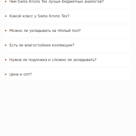
Чем Swiss Krono Tex лучше бюджетных аналогов?
Какой класс у Swiss Krono Tex?
Можно ли укладывать на тёплый пол?
Есть ли влагостойкие коллекции?
Нужна ли подложка и сложно ли укладывать?
Цена и опт?