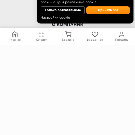
все» — ещё и рекламные cookie.
Только обязательные
Принять все
Настройки cookie
О КОМПАНИИ
Контакты
Главная
Каталог
Корзина
Избранное
Профиль
О компании
Политика конфиденциальности
Согласие на обработку персональных данных
Информация на сайте не является публичной офертой
Правообладателям
ПОКУПАТЕЛЯМ
Каталог
Блог
Акции
Услуги
Доставка и оплата
Гарантия и возврат