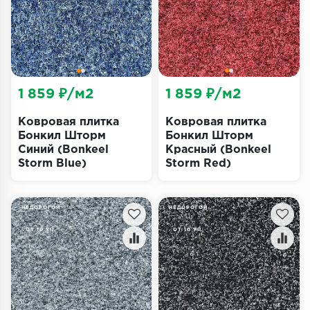
Террасная доска
Пробковое покрытие
Ковровая плитка
1 859 ₽/м2
1 859 ₽/м2
Плинтус
Ковровая плитка
Ковровая плитка
Бонкил Шторм
Бонкил Шторм
Подложка
Синий (Bonkeel
Красный (Bonkeel
Storm Blue)
Storm Red)
Строительные материалы
НЕДОРОГОЙ
НЕДОРОГОЙ
ОТ 10 УП.
ОТ 10 УП.