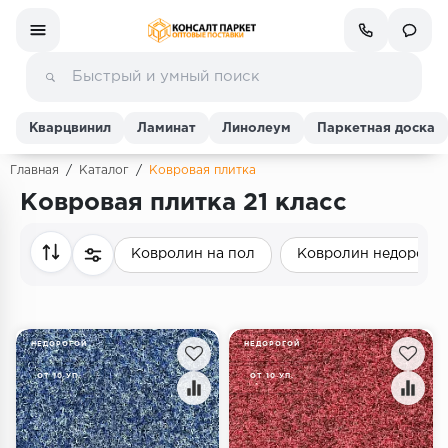
Кварцвинил
Ламинат
Линолеум
Паркетная доска
Главная
/
Каталог
/
Ковровая плитка
Ковровая плитка 21 класс
Ламинат
Ковролин на пол
Ковролин недорого
Линолеум
Кварц-винил (ПВХ плитка)
НЕДОРОГОЙ
НЕДОРОГОЙ
Инженерная доска
ОТ 10 УП.
ОТ 10 УП.
Паркетная доска