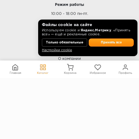
Режим работы
10:00 - 18:00 пн-пт.
Файлы cookie на сайте
Используем cookie и
Яндекс.Метрику
. «Принять
все» — ещё и рекламные cookie.
О КОМПАНИИ
Только обязательные
Принять все
Настройки cookie
Контакты
О компании
Политика конфиденциальности
Главная
Каталог
Корзина
Избранное
Профиль
Согласие на обработку персональных данных
Информация на сайте не является публичной офертой
Правообладателям
ПОКУПАТЕЛЯМ
Каталог
Блог
Акции
Услуги