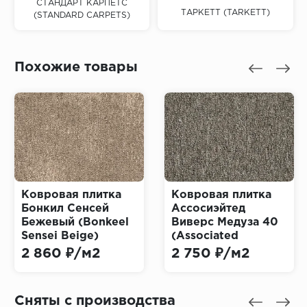
СТАНДАРТ КАРПЕТС
ТАРКЕТТ (TARKETT)
(STANDARD CARPETS)
Похожие товары
Ковровая плитка
Ковровая плитка
Бонкил Сенсей
Ассосиэйтед
Бежевый (Bonkeel
Виверс Медуза 40
Sensei Beige)
(Associated
Weavers Medusa)
2 860 ₽/м2
2 750 ₽/м2
Сняты с производства