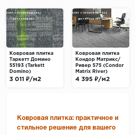
СНЯТ С ПРОИЗВОДСТВА/
СНЯТ С ПРОИЗВОДСТВА/
ОСТАТКОВ НЕТ
ОСТАТКОВ НЕТ
Ковровая плитка
Ковровая плитка
Таркетт Домино
Кондор Матрикс/
55193 (Tarkett
Ривер 575 (Condor
Domino)
Matrix River)
3 011 ₽/м2
4 395 ₽/м2
Ковровая плитка: практичное и
стильное решение для вашего