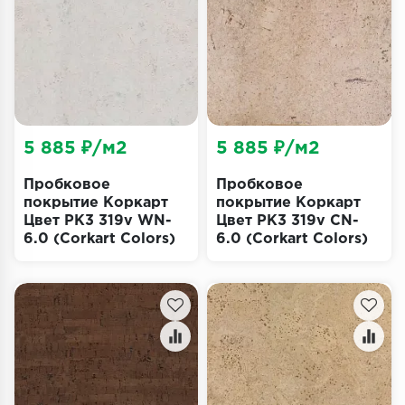
Террасная доска
Пробковое покрытие
Ковровая плитка
Плинтус
5 885 ₽/м2
5 885 ₽/м2
Подложка
Пробковое
Пробковое
покрытие Коркарт
покрытие Коркарт
Цвет PK3 319v WN-
Цвет PK3 319v CN-
Строительные материалы
6.0 (Corkart Colors)
6.0 (Corkart Colors)