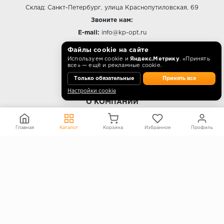
Склад: Санкт-Петербург, улица Краснопутиловская, 69
Звоните нам:
E-mail:
info@kp-opt.ru
Режим работы
Файлы cookie на сайте
Используем cookie и
Яндекс.Метрику
. «Принять
10:00 - 18:00 пн-пт.
все» — ещё и рекламные cookie.
Только обязательные
Принять все
Настройки cookie
О КОМПАНИИ
Контакты
Главная
Каталог
Корзина
Избранное
Профиль
О компании
Политика конфиденциальности
Согласие на обработку персональных данных
Информация на сайте не является публичной офертой
Правообладателям
ПОКУПАТЕЛЯМ
Каталог