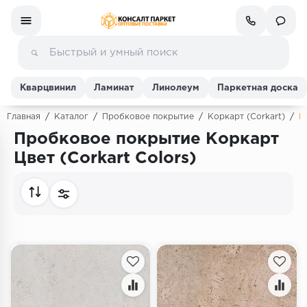
Кварцвинил
Ламинат
Линолеум
Паркетная доска
Главная
/
Каталог
/
Пробковое покрытие
/
Коркарт (Corkart)
/
Ц
Пробковое покрытие Коркарт
Ламинат
Цвет (Corkart Colors)
Линолеум
Кварц-винил (ПВХ плитка)
Инженерная доска
Паркетная доска