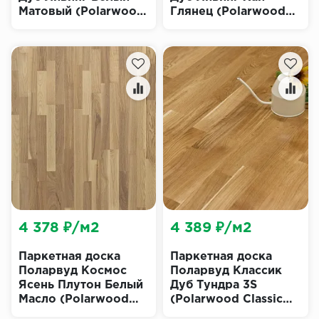
Матовый (Polarwood
Глянец (Polarwood
Classic Living White
Classic Living High
Matt)
Gloss)
4 378 ₽/м2
4 389 ₽/м2
Паркетная доска
Паркетная доска
Поларвуд Космос
Поларвуд Классик
Ясень Плутон Белый
Дуб Тундра 3S
Масло (Polarwood
(Polarwood Classic
Space Pluton White
Tundra)