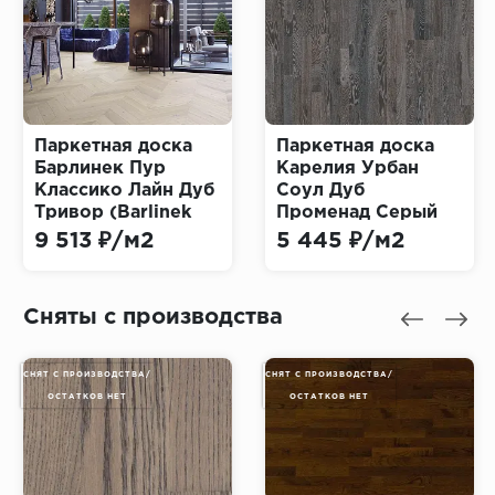
Паркетная доска
Паркетная доска
Барлинек Пур
Карелия Урбан
Классико Лайн Дуб
Соул Дуб
Тривор (Barlinek
Променад Серый
Pure Classico Line
3S (Karelia Urban
9 513 ₽/м2
5 445 ₽/м2
Trivor)
Soul Oak
Promenade Grey)
Сняты с производства
СНЯТ С ПРОИЗВОДСТВА/
СНЯТ С ПРОИЗВОДСТВА/
ОСТАТКОВ НЕТ
ОСТАТКОВ НЕТ