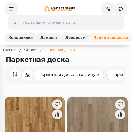
Кварцвинил
Ламинат
Линолеум
Паркетная доска
Главная
/
Каталог
/
Паркетная доска
Паркетная доска
Ламинат
Паркетная доска в гостиную
Паркетна
Линолеум
Кварц-винил (ПВХ плитка)
Инженерная доска
Паркетная доска