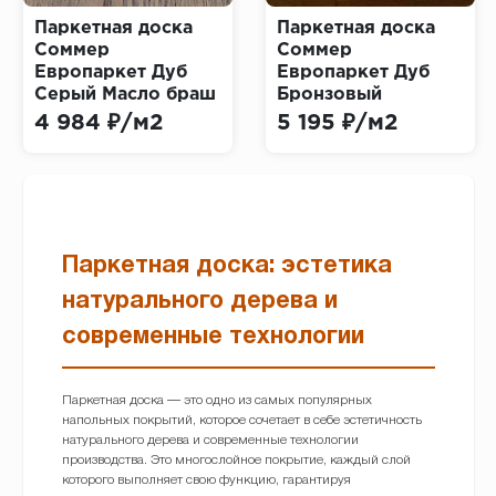
Паркетная доска
Паркетная доска
Соммер
Соммер
Европаркет Дуб
Европаркет Дуб
Серый Масло браш
Бронзовый
BR O (Sommer
(Sommer
4 984 ₽/м2
5 195 ₽/м2
Europarquet oil Oak
Europarquet Oak
Grey)
Bronze)
Паркетная доска: эстетика
натурального дерева и
современные технологии
Паркетная доска — это одно из самых популярных
напольных покрытий, которое сочетает в себе эстетичность
натурального дерева и современные технологии
производства. Это многослойное покрытие, каждый слой
которого выполняет свою функцию, гарантируя