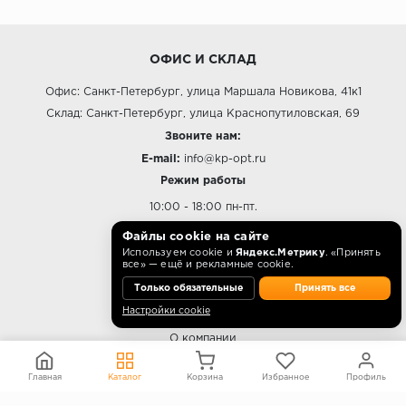
ОФИС И СКЛАД
Офис: Санкт-Петербург, улица Маршала Новикова, 41к1
Склад: Санкт-Петербург, улица Краснопутиловская, 69
Звоните нам:
E-mail:
info@kp-opt.ru
Режим работы
10:00 - 18:00 пн-пт.
Файлы cookie на сайте
Используем cookie и
Яндекс.Метрику
. «Принять
все» — ещё и рекламные cookie.
О КОМПАНИИ
Только обязательные
Принять все
Настройки cookie
Контакты
О компании
Политика конфиденциальности
Главная
Каталог
Корзина
Избранное
Профиль
Согласие на обработку персональных данных
Информация на сайте не является публичной офертой