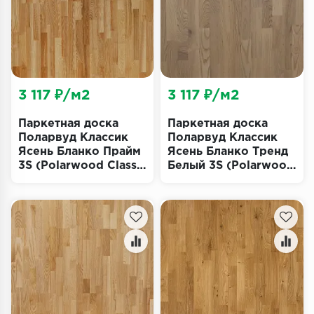
Террасная доска
Пробковое покрытие
Ковровая плитка
3 117 ₽/м2
3 117 ₽/м2
Плинтус
Паркетная доска
Паркетная доска
Поларвуд Классик
Поларвуд Классик
Подложка
Ясень Бланко Прайм
Ясень Бланко Тренд
3S (Polarwood Classic
Белый 3S (Polarwood
Строительные материалы
Blanko Prime)
Classic Blanco Trend
White)