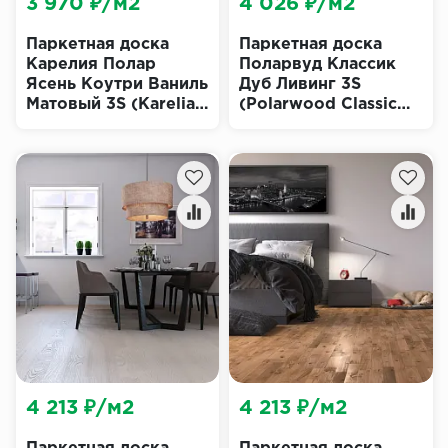
3 970 ₽/м2
4 026 ₽/м2
Паркетная доска
Паркетная доска
Карелия Полар
Поларвуд Классик
Ясень Коутри Ваниль
Дуб Ливинг 3S
Матовый 3S (Karelia
(Polarwood Classic
Polar Ash Coutry
Living)
Vanilla Matt)
4 213 ₽/м2
4 213 ₽/м2