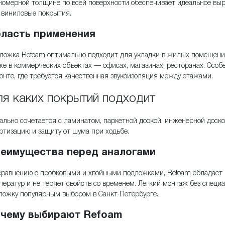
номерной толщине по всей поверхности обеспечивает идеальное выр
 виниловые покрытия.
ласть применения
ложка Refoam оптимально подходит для укладки в жилых помещениях
же в коммерческих объектах — офисах, магазинах, ресторанах. Особ
онте, где требуется качественная звукоизоляция между этажами.
я каких покрытий подходит
ально сочетается с ламинатом, паркетной доской, инженерной доск
ртизацию и защиту от шума при ходьбе.
еимущества перед аналогами
сравнению с пробковыми и хвойными подложками, Refoam обладает 
ператур и не теряет свойств со временем. Легкий монтаж без специ
ложку популярным выбором в Санкт-Петербурге.
чему выбирают Refoam