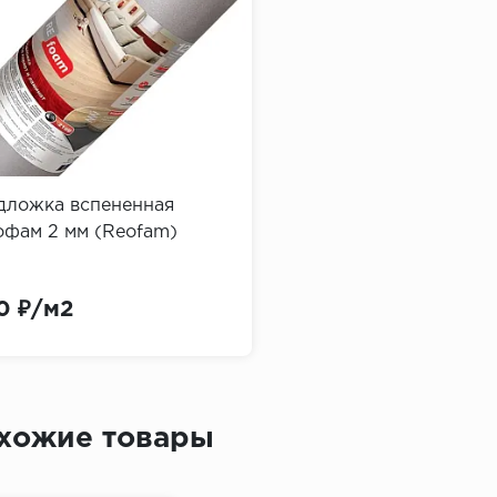
дложка вспененная
офам 2 мм (Reofam)
0 ₽/м2
хожие товары