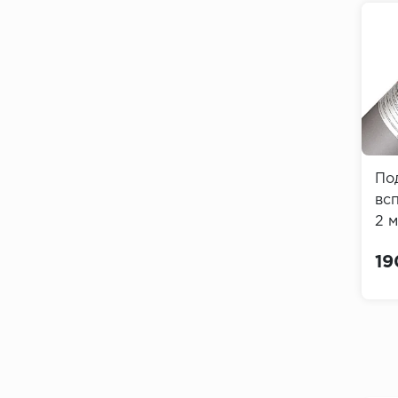
По
вс
2 
19