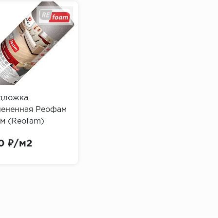
дложка
пененная Реофам
мм (Reofam)
0 ₽/м2