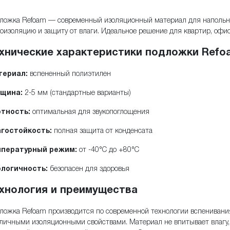
ложка Refoam — современный изоляционный материал для наполь
коизоляцию и защиту от влаги. Идеальное решение для квартир, офи
хнические характеристики подложки Refo
териал:
вспененный полиэтилен
щина:
2-5 мм (стандартные варианты)
тность:
оптимальная для звукопоглощения
гостойкость:
полная защита от конденсата
пературный режим:
от -40°C до +80°C
логичность:
безопасен для здоровья
хнология и преимущества
ложка Refoam производится по современной технологии вспенивания
тличными изоляционными свойствами. Материал не впитывает влагу,