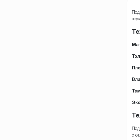
Под
зву
Те
Ма
Тол
Пло
Вла
Тем
Эко
Те
Под
с о