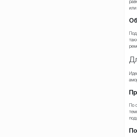
рав
или
Об
Под
так
рем
Дл
Иде
амо
Пр
По 
тем
под
По