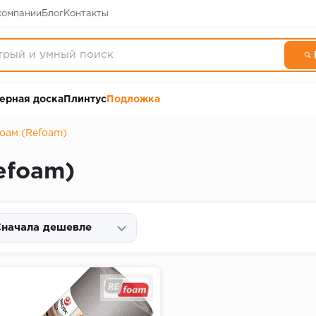
компании
Блог
Контакты
ерная доска
Плинтус
Подложка
оам (Refoam)
efoam)
начала дешевле