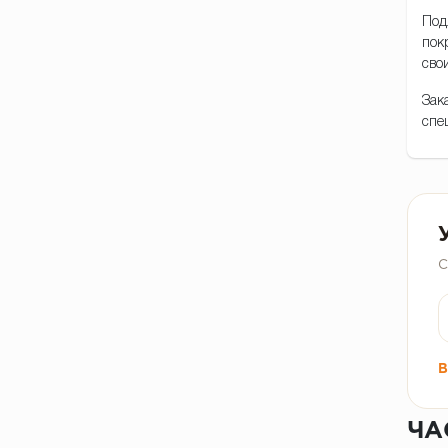
Под
пок
сво
Зак
спе
С
В
ЧА