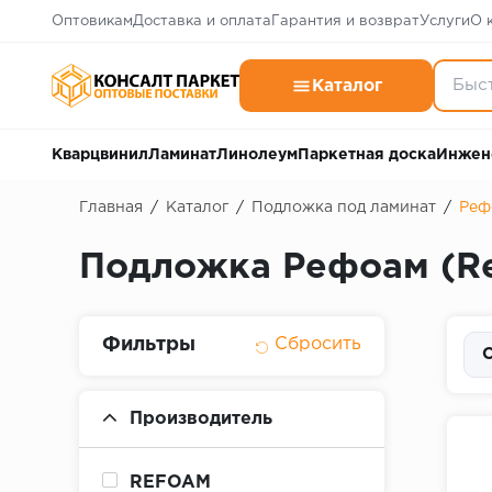
Оптовикам
Доставка и оплата
Гарантия и возврат
Услуги
О 
Каталог
Кварцвинил
Ламинат
Линолеум
Паркетная доска
Инжен
Главная
/
Каталог
/
Подложка под ламинат
/
Реф
Подложка Рефоам (R
Фильтры
С
Производитель
REFOAM