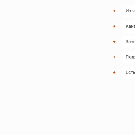
Из 
Как
Зач
Под
Есть