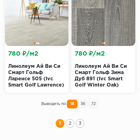
780 ₽/м2
780 ₽/м2
Линолеум Ай Ви Си
Линолеум Ай Ви Си
Смарт Гольф
Смарт Гольф Зима
Ларенсе 505 (Ivc
Дуб 891 (Ivc Smart
Smart Golf Lawrence)
Golf Winter Oak)
Выводить по:
18
36
72
1
2
3