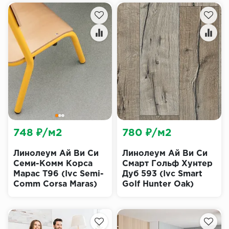
748 ₽/м2
780 ₽/м2
Линолеум Ай Ви Си
Линолеум Ай Ви Си
Семи-Комм Корса
Смарт Гольф Хунтер
Марас T96 (Ivc Semi-
Дуб 593 (Ivc Smart
Comm Corsa Maras)
Golf Hunter Oak)