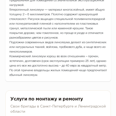
предназначен для помещений со значительной эксплуатационной
нагрузкой.
Гетерогенный линолеум — материал многослойный, имеет общую
толщину 2 – 6 миллиметров. Полотно содержит армирующий
стеклохолст. Рисунок защищен специальной поливинилхлоридной
или полиуретановой пленкой с наполнителем из пластиковых
гранул, металлической пыли или каменной крошки. Такое
покрытие дороже, чем гомогенное, но проще в уходе и отличается
разнообразием цветов и рисунков.
Подложки современных видов линолеума делают из синтетических
или натуральных тканей, войлока, пробкового дуба, а чаще всего из
пенополимеров.
Коммерческий линолеум хорош во всех отношениях – прочен,
эстетичен, долговечен (срок эксплуатации примерно 25 лет), однако
цена его все же достаточно высока – до 40 евро за квадратный метр.
По этой причине владельцы жилых помещений чаще предпочитают
обычный линолеум.
Услуги по монтажу и ремонту
Свои бригады в Санкт-Петербурге и Ленинградской
области