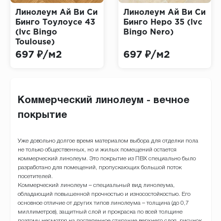
Линолеум Ай Ви Си
Линолеум Ай Ви Си
Бинго Тоулоусе 43
Бинго Неро 35 (Ivc
(Ivc Bingo
Bingo Nero)
Toulouse)
697 ₽/м2
697 ₽/м2
Коммерческий линолеум - вечное
покрытие
Уже довольно долгое время материалом выбора для отделки пола
не только общественных, но и жилых помещений остается
коммерческий линолеум. Это покрытие из ПВХ специально было
разработано для помещений, пропускающих большой поток
посетителей.
Коммерческий линолеум – специальный вид линолеума,
обладающий повышенной прочностью и износостойкостью. Его
основное отличие от других типов линолеума – толщина (до 0,7
миллиметров), защитный слой и прокраска по всей толщине
поэтому несмотря на постепенное стирание верхнего слоя, рисунок