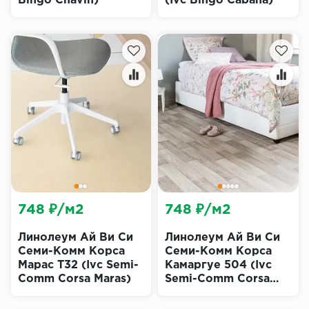
Bingo Chavin)
(Ivc Bingo Cabana)
748 ₽/м2
748 ₽/м2
Линолеум Ай Ви Си
Линолеум Ай Ви Си
Семи-Комм Корса
Семи-Комм Корса
Марас T32 (Ivc Semi-
Камаргуе 504 (Ivc
Comm Corsa Maras)
Semi-Comm Corsa
Camargue)