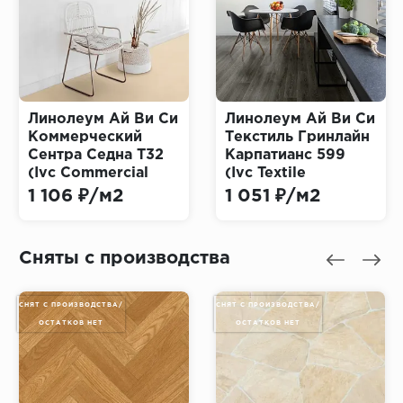
Линолеум Ай Ви Си
Линолеум Ай Ви Си
Коммерческий
Текстиль Гринлайн
Сентра Седна T32
Карпатианс 599
(Ivc Commercial
(Ivc Textile
Centra Sedna)
Greenline
1 106 ₽/м2
1 051 ₽/м2
Carpatians)
Сняты с производства
СНЯТ С ПРОИЗВОДСТВА/
СНЯТ С ПРОИЗВОДСТВА/
ОСТАТКОВ НЕТ
ОСТАТКОВ НЕТ