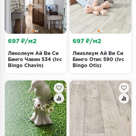
Террасная доска
Пробковое покрытие
Ковровая плитка
697 ₽/м2
697 ₽/м2
Плинтус
Линолеум Ай Ви Си
Линолеум Ай Ви Си
Бинго Чавин 534 (Ivc
Бинго Отис 590 (Ivc
Подложка
Bingo Chavin)
Bingo Otis)
Строительные материалы