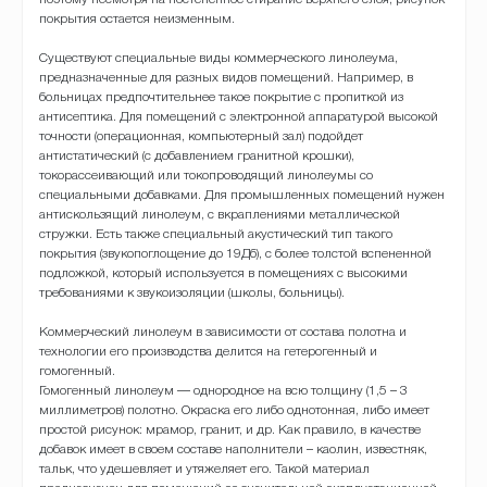
покрытия остается неизменным.
Существуют специальные виды коммерческого линолеума,
предназначенные для разных видов помещений. Например, в
больницах предпочтительнее такое покрытие с пропиткой из
антисептика. Для помещений с электронной аппаратурой высокой
точности (операционная, компьютерный зал) подойдет
антистатический (с добавлением гранитной крошки),
токорассеивающий или токопроводящий линолеумы со
специальными добавками. Для промышленных помещений нужен
антискользящий линолеум, с вкраплениями металлической
стружки. Есть также специальный акустический тип такого
покрытия (звукопоглощение до 19Дб), с более толстой вспененной
подложкой, который используется в помещениях с высокими
требованиями к звукоизоляции (школы, больницы).
Коммерческий линолеум в зависимости от состава полотна и
технологии его производства делится на гетерогенный и
гомогенный.
Гомогенный линолеум — однородное на всю толщину (1,5 – 3
миллиметров) полотно. Окраска его либо однотонная, либо имеет
простой рисунок: мрамор, гранит, и др. Как правило, в качестве
добавок имеет в своем составе наполнители – каолин, известняк,
тальк, что удешевляет и утяжеляет его. Такой материал