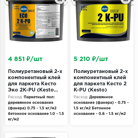
Террасная доска
Пробковое покрытие
Ковровая плитка
Плинтус
4 851 ₽/шт
5 210 ₽/шт
Подложка
Полиуретановый 2-х
Полиуретановый 2-х
Строительные материалы
компонентный клей
компонентный клей
для паркета Кесто
для паркета Кесто 2
Эко 2K-PU (Kesto
K-PU (Kesto)
ECO)
Расход:
Паркетный пол:
Расход:
Деревянное
деревянное основание
основание (фанера) - 0.75 -
(фанера) 0.75 - 1.5 кг/м2
1.5 кг/м2 Бетонное
бетонное основание 1.0 - 1.5
основание - 0.6 - 1.5 кг/м2
кг/м2