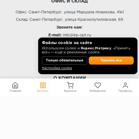
ОФИС И СКЛАД
Офис: Санкт-Петербург, улица Маршала Новикова, 41к1
Склад: Санкт-Петербург, улица Краснопутиловская, 69
Звоните нам:
E-mail:
info@kp-opt.ru
Режим работы
Файлы cookie на сайте
Используем cookie и
Яндекс.Метрику
. «Принять
10:00 - 18:00 пн-пт.
все» — ещё и рекламные cookie.
Только обязательные
Принять все
Настройки cookie
О КОМПАНИИ
Контакты
Главная
Каталог
Корзина
Избранное
Профиль
О компании
Политика конфиденциальности
Согласие на обработку персональных данных
Информация на сайте не является публичной офертой
Правообладателям
ПОКУПАТЕЛЯМ