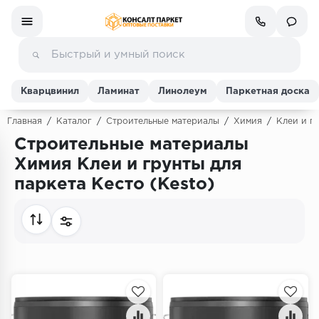
Кварцвинил
Ламинат
Линолеум
Паркетная доска
Главная
/
Каталог
/
Строительные материалы
/
Химия
/
Клеи и г
Строительные материалы
Ламинат
Химия Клеи и грунты для
паркета Кесто (Kesto)
Линолеум
Кварц-винил (ПВХ плитка)
Инженерная доска
Паркетная доска