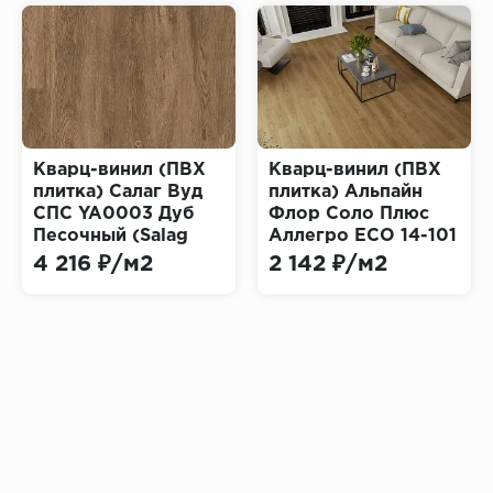
Кварц-винил (ПВХ
Кварц-винил (ПВХ
плитка) Салаг Вуд
плитка) Альпайн
СПС YA0003 Дуб
Флор Соло Плюс
Песочный (Salag
Аллегро ЕСО 14-101
Wood SPC)
(Alpine Floor Solo
4 216 ₽/м2
2 142 ₽/м2
Plus)