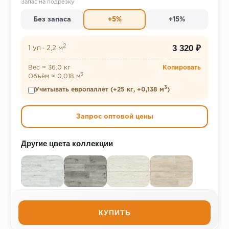
Запас на подрезку
Без запаса
+5%
+15%
2
3 320 ₽
1 уп
·
2,2 м
Вес ≈ 36,0 кг
Копировать
3
Объём ≈ 0,018 м
3
Учитывать европаллет (+25 кг, +0,138 м
)
Запрос оптовой цены
Другие цвета коллекции
КУПИТЬ