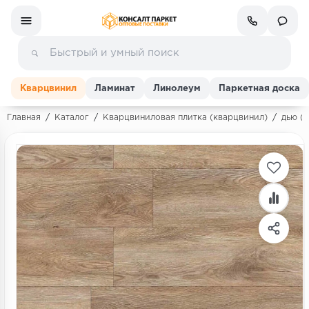
Кварцвинил
Ламинат
Линолеум
Паркетная доска
Главная
/
Каталог
/
Кварцвиниловая плитка (кварцвинил)
/
дью (
Ламинат
Линолеум
Кварц-винил (ПВХ плитка)
Инженерная доска
Паркетная доска