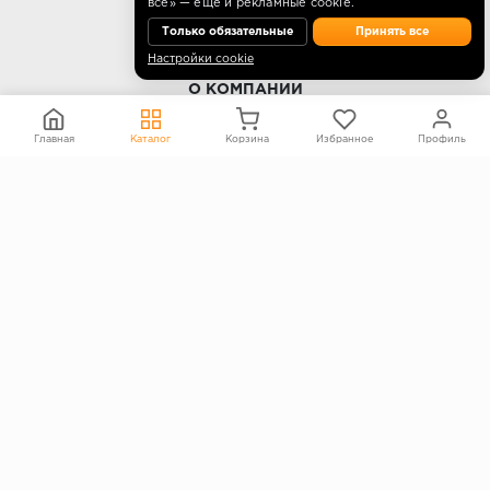
все» — ещё и рекламные cookie.
Только обязательные
Принять все
Настройки cookie
О КОМПАНИИ
Контакты
Главная
Каталог
Корзина
Избранное
Профиль
О компании
Политика конфиденциальности
Согласие на обработку персональных данных
Информация на сайте не является публичной офертой
Правообладателям
ПОКУПАТЕЛЯМ
Каталог
Блог
Акции
Услуги
Доставка и оплата
Гарантия и возврат