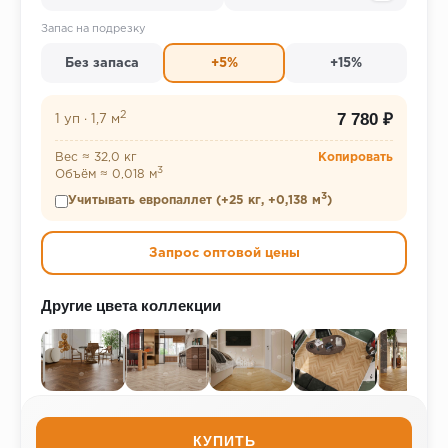
Запас на подрезку
Без запаса
+5%
+15%
2
7 780 ₽
1 уп
·
1,7 м
Вес ≈ 32,0 кг
Копировать
3
Объём ≈ 0,018 м
3
Учитывать европаллет (+25 кг, +0,138 м
)
Запрос оптовой цены
Другие цвета коллекции
КУПИТЬ