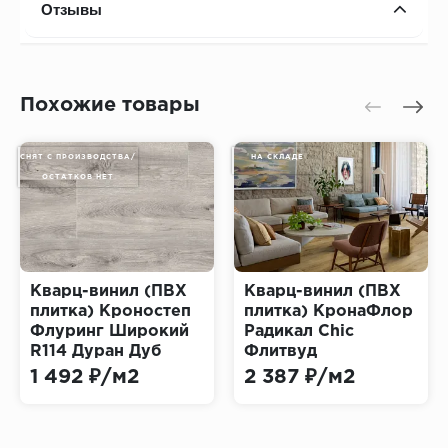
Отзывы
Похожие товары
СНЯТ С ПРОИЗВОДСТВА/
НА СКЛАДЕ
ОСТАТКОВ НЕТ
Кварц-винил (ПВХ
Кварц-винил (ПВХ
плитка) Кроностеп
плитка) КронаФлор
Флуринг Широкий
Радикал Chiс
R114 Дуран Дуб
Флитвуд
(Kronostep Flooring
(CronaFloor Radical)
1 492 ₽/м2
2 387 ₽/м2
Wide Duran Oak)