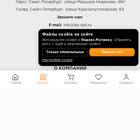
Офис: Санкт-Петербург, улица Маршала Новикова, 41к1
Склад: Санкт-Петербург, улица Краснопутиловская, 69
Звоните нам:
E-mail:
info@kp-opt.ru
Режим работы
Файлы cookie на сайте
Используем cookie и
Яндекс.Метрику
. «Принять
10:00 - 18:00 пн-пт.
все» — ещё и рекламные cookie.
Только обязательные
Принять все
Настройки cookie
О КОМПАНИИ
Контакты
Главная
Каталог
Корзина
Избранное
Профиль
О компании
Политика конфиденциальности
Согласие на обработку персональных данных
Информация на сайте не является публичной офертой
Правообладателям
ПОКУПАТЕЛЯМ