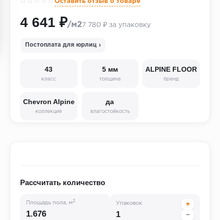
☆☆☆☆☆
Оставить отзыв о товаре
4 641 ₽
/м2
7 780 ₽ за упаковку
Постоплата для юрлиц ›
43
5 мм
ALPINE FLOOR
класс
толщина
бренд
Chevron Alpine
да
коллекция
влагостойкость
Рассчитать количество
2
Площадь пола, м
Упаковок
+
−