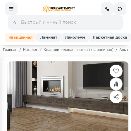
Кварцвинил
Ламинат
Линолеум
Паркетная доска
Главная
/
Каталог
/
Кварцвиниловая плитка (кварцвинил)
/
Альпай
Ламинат
Линолеум
Кварц-винил (ПВХ плитка)
Инженерная доска
Паркетная доска