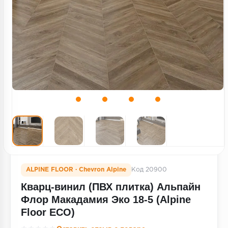
Террасная доска
Пробковое покрытие
Ковровая плитка
Плинтус
Подложка
Строительные материалы
ALPINE FLOOR · Chevron Alpine
Код 20900
Кварц-винил (ПВХ плитка) Альпайн
Флор Макадамия Эко 18-5 (Alpine
Floor ECO)