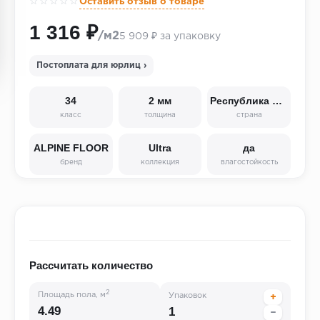
☆☆☆☆☆
Оставить отзыв о товаре
1 316 ₽
/м2
5 909 ₽ за упаковку
Постоплата для юрлиц ›
34
2 мм
Республика Корея
класс
толщина
страна
ALPINE FLOOR
Ultra
да
бренд
коллекция
влагостойкость
Рассчитать количество
2
Площадь пола, м
Упаковок
+
−