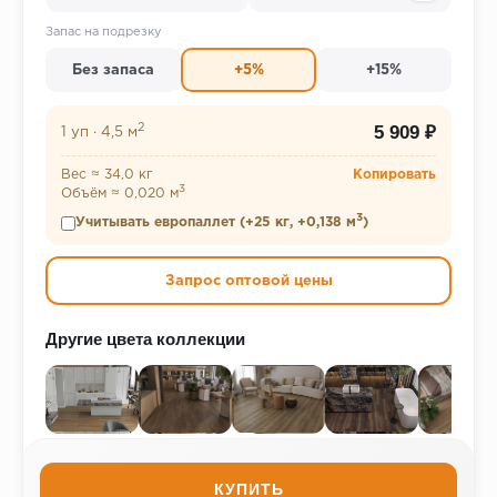
Запас на подрезку
Без запаса
+5%
+15%
2
5 909 ₽
1 уп
·
4,5 м
Вес ≈ 34,0 кг
Копировать
3
Объём ≈ 0,020 м
3
Учитывать европаллет (+25 кг, +0,138 м
)
Запрос оптовой цены
Другие цвета коллекции
КУПИТЬ