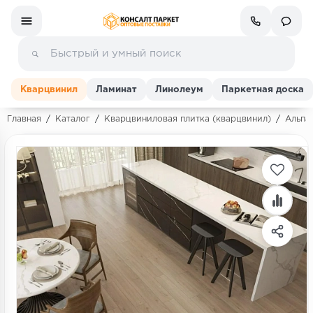
Кварцвинил
Ламинат
Линолеум
Паркетная доска
Главная
/
Каталог
/
Кварцвиниловая плитка (кварцвинил)
/
Альпай
Ламинат
Линолеум
Кварц-винил (ПВХ плитка)
Инженерная доска
Паркетная доска