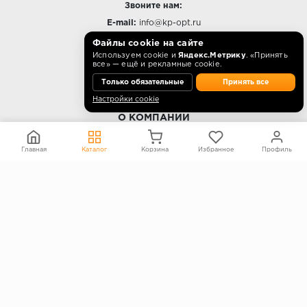
Звоните нам:
E-mail:
info@kp-opt.ru
Режим работы
Файлы cookie на сайте
Используем cookie и
Яндекс.Метрику
. «Принять
10:00 - 18:00 пн-пт.
все» — ещё и рекламные cookie.
Только обязательные
Принять все
Настройки cookie
О КОМПАНИИ
Контакты
Главная
Каталог
Корзина
Избранное
Профиль
О компании
Политика конфиденциальности
Согласие на обработку персональных данных
Информация на сайте не является публичной офертой
Правообладателям
ПОКУПАТЕЛЯМ
Каталог
Блог