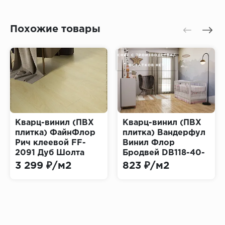
Похожие товары
СНЯТ С ПРОИЗВОДСТВА/
ОСТАТКОВ НЕТ
Кварц-винил (ПВХ
Кварц-винил (ПВХ
плитка) ФайнФлор
плитка) Вандерфул
Рич клеевой FF-
Винил Флор
2091 Дуб Шолта
Бродвей DB118-40-
(Rich Dry Back Fine
20 МЕСА
3 299 ₽/м2
823 ₽/м2
Floor)
(Wonderful Vinyl
Floor BROADWAY)