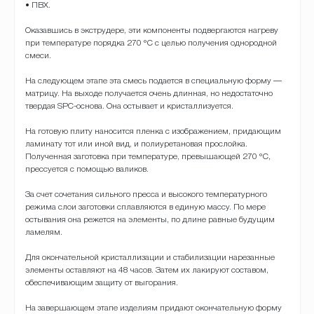
• ПВХ.
Оказавшись в экструдере, эти компоненты подвергаются нагреву
при температуре порядка 270 °C с целью получения однородной
смеси.
На следующем этапе эта смесь подается в специальную форму —
матрицу. На выходе получается очень длинная, но недостаточно
твердая SPC-основа. Она остывает и кристаллизуется.
На готовую плиту наносится пленка с изображением, придающим
ламинату тот или иной вид, и полиуретановая прослойка.
Полученная заготовка при температуре, превышающей 270 °C,
прессуется с помощью валиков.
За счет сочетания сильного пресса и высокого температурного
режима слои заготовки сплавляются в единую массу. По мере
остывания она режется на элементы, по длине равные будущим
ламелям.
Для окончательной кристаллизации и стабилизации нарезанные
элементы оставляют на 48 часов. Затем их лакируют составом,
обеспечивающим защиту от выгорания.
На завершающем этапе изделиям придают окончательную форму