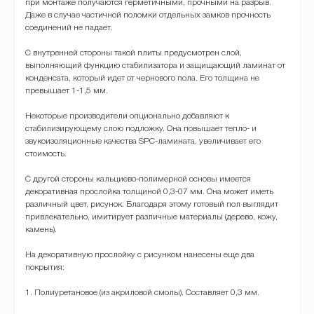
при монтаже получаются герметичными, прочными на разрыв.
Даже в случае частичной поломки отдельных замков прочность
соединений не падает.
С внутренней стороны такой плиты предусмотрен слой,
выполняющий функцию стабилизатора и защищающий ламинат от
конденсата, который идет от чернового пола. Его толщина не
превышает 1-1,5 мм.
Некоторые производители опционально добавляют к
стабилизирующему слою подложку. Она повышает тепло- и
звукоизоляционные качества SPC-ламината, увеличивает его
стоимость.
С другой стороны кальциево-полимерной основы имеется
декоративная прослойка толщиной 0,3-07 мм. Она может иметь
различный цвет, рисунок. Благодаря этому готовый пол выглядит
привлекательно, имитирует различные материалы (дерево, кожу,
камень).
На декоративную прослойку с рисунком нанесены еще два
покрытия:
1. Полиуретановое (из акриловой смолы). Составляет 0,3 мм.