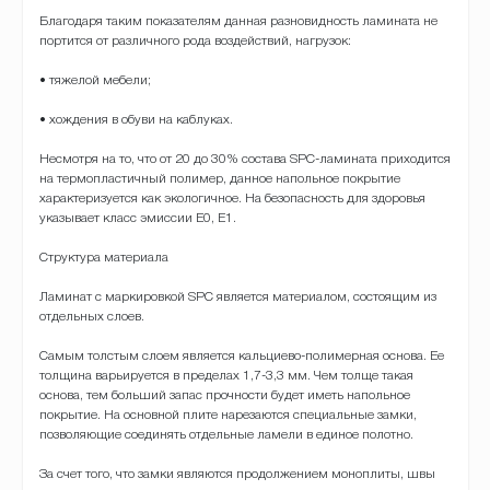
Благодаря таким показателям данная разновидность ламината не
портится от различного рода воздействий, нагрузок:
• тяжелой мебели;
• хождения в обуви на каблуках.
Несмотря на то, что от 20 до 30% состава SPC-ламината приходится
на термопластичный полимер, данное напольное покрытие
характеризуется как экологичное. На безопасность для здоровья
указывает класс эмиссии Е0, E1.
Структура материала
Ламинат с маркировкой SPC является материалом, состоящим из
отдельных слоев.
Самым толстым слоем является кальциево-полимерная основа. Ее
толщина варьируется в пределах 1,7-3,3 мм. Чем толще такая
основа, тем больший запас прочности будет иметь напольное
покрытие. На основной плите нарезаются специальные замки,
позволяющие соединять отдельные ламели в единое полотно.
За счет того, что замки являются продолжением моноплиты, швы