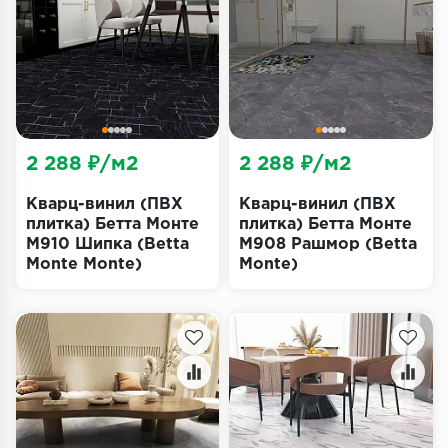
Террасная доска
Пробковое покрытие
Ковровая плитка
Плинтус
2 288 ₽/м2
2 288 ₽/м2
Подложка
Кварц-винил (ПВХ
Кварц-винил (ПВХ
плитка) Бетта Монте
плитка) Бетта Монте
M910 Шипка (Betta
M908 Рашмор (Betta
Строительные материалы
Monte Monte)
Monte)