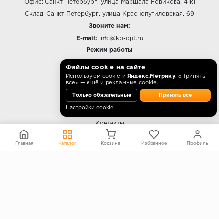
Офис: Санкт-Петербург, улица Маршала Новикова, 41к1
Склад: Санкт-Петербург, улица Краснопутиловская, 69
Звоните нам:
E-mail:
info@kp-opt.ru
Режим работы
10:00 - 18:00 пн-пт.
Файлы cookie на сайте
Используем cookie и
Яндекс.Метрику
. «Принять
все» — ещё и рекламные cookie.
Только обязательные
Принять все
О КОМПАНИИ
Настройки cookie
Контакты
О компании
Главная
Каталог
Корзина
Избранное
Профиль
Политика конфиденциальности
Согласие на обработку персональных данных
Информация на сайте не является публичной офертой
Правообладателям
ПОКУПАТЕЛЯМ
Каталог