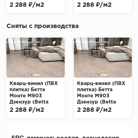
Monte)
2 288 ₽/м2
2 288 ₽/м2
Сняты с производства
СНЯТ С ПРОИЗВОДСТВА/
СНЯТ С ПРОИЗВОДСТВА/
ОСТАТКОВ НЕТ
ОСТАТКОВ НЕТ
Кварц-винил (ПВХ
Кварц-винил (ПВХ
плитка) Бетта
плитка) Бетта
Монте M903
Монте M903
Дзензур (Betta
Дзензур (Betta
Monte)
Monte)
2 288 ₽/м2
2 288 ₽/м2