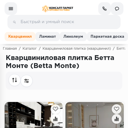
Кварцвинил
Ламинат
Линолеум
Паркетная доска
Главная
/
Каталог
/
Кварцвиниловая плитка (кварцвинил)
/
Бетта 
Кварцвиниловая плитка Бетта
Ламинат
Монте (Betta Monte)
Линолеум
Кварц-винил (ПВХ плитка)
Инженерная доска
Паркетная доска