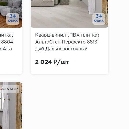
34
34
класс
класс
литка)
Кварц-винил (ПВХ плитка)
 8804
АльтаСтеп Перфекто 8813
 Alta
Дуб Дальневосточный
(Perfecto Alta Step)
2 024 ₽/шт