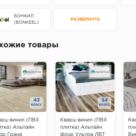
БОНКИЛ
РАЗВЕРНУТЬ
(BONKEEL)
хожие товары
43
34
класс
класс
арц-винил (ПВХ
Кварц-винил (ПВХ
Кв
итка) Альпайн
плитка) Альпайн
пл
ор Гранд
Флор Ультра ЛВТ
Ви