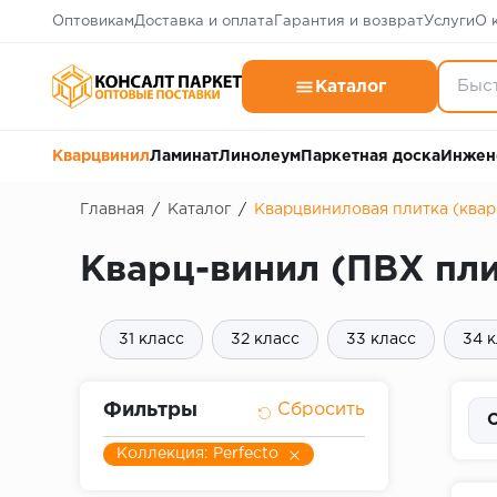
Оптовикам
Доставка и оплата
Гарантия и возврат
Услуги
О 
Каталог
Кварцвинил
Ламинат
Линолеум
Паркетная доска
Инжен
Главная
/
Каталог
/
Кварцвиниловая плитка (ква
Кварц-винил (ПВХ пли
31 класс
32 класс
33 класс
34 
Фильтры
С
Коллекция: Perfecto