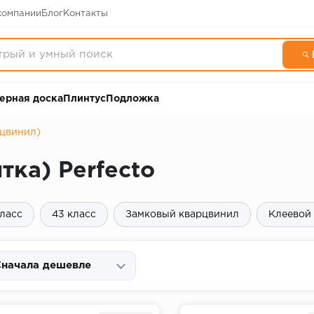
компании
Блог
Контакты
ерная доска
Плинтус
Подложка
рцвинил)
тка) Perfecto
класс
43 класс
Замковый кварцвинил
Клеевой
начала дешевле