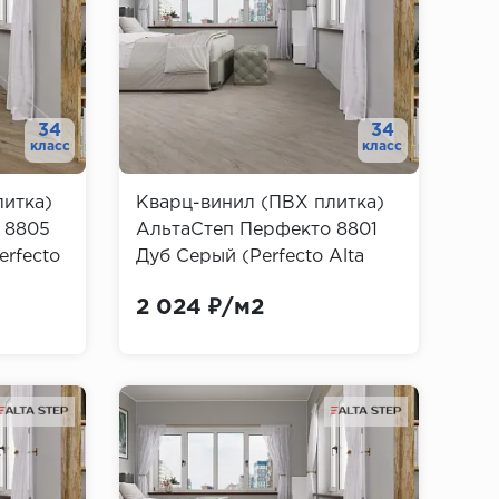
34
34
класс
класс
литка)
Кварц-винил (ПВХ плитка)
 8805
АльтаСтеп Перфекто 8801
erfecto
Дуб Серый (Perfecto Alta
Step)
2 024 ₽/м2