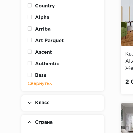
Country
Alpha
Arriba
Art Parquet
Ascent
Кв
Alt
Authentic
Же
Base
2 
Свернуть
Bass House
Blackwood Timber
Класс
Blues
Carmelita
Страна