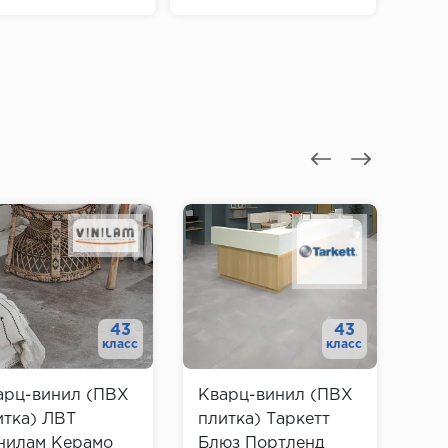
43
43
класс
класс
арц-винил (ПВХ
Кварц-винил (ПВХ
Кв
итка) ЛВТ
плитка) Таркетт
пл
нилам Керамо
Блюз Портленд
Ву