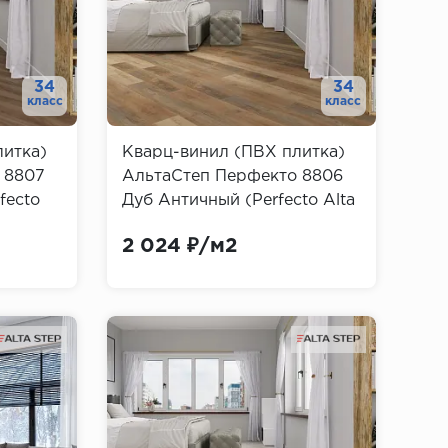
34
34
класс
класс
литка)
Кварц-винил (ПВХ плитка)
 8807
АльтаСтеп Перфекто 8806
fecto
Дуб Античный (Perfecto Alta
Step)
2 024 ₽/м2