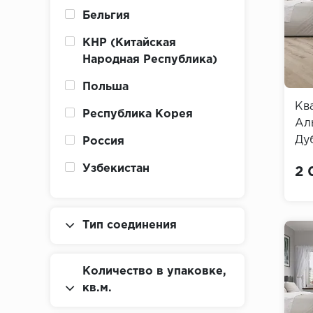
Ceramo Glue XXL 2,5
Бельгия
мм
КНР (Китайская
Ceramo Glue XXL Stone
Народная Республика)
2,5 мм
Польша
Ceramo Stone 5 мм
Кв
Республика Корея
Ceres
Ал
Дуб
Россия
Chevron
Alt
Узбекистан
2 
Chevron Alpine
Classic Click
Classic Light
Тип соединения
Click 3.7 мм
Количество в упаковке,
CORK 7 мм
кв.м.
Deep House