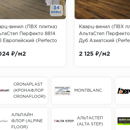
34
класс
арц-винил (ПВХ плитка)
Кварц-винил (ПВХ п
ьтаСтеп Перфекто 8814
АльтаСтеп Перфекто
б Европейский (Perfecto
Дуб Азиатский (Perfe
a Step)
Step)
024 ₽/м2
2 125 ₽/м2
CRONAPLAST
(КРОНАФЛОР
MONTBLANС
CRONAFLOOR)
АЛЬПАЙН
АЛЬТАСТЕП
ФЛОР (ALPINE
(ALTA STEP)
FLOOR)