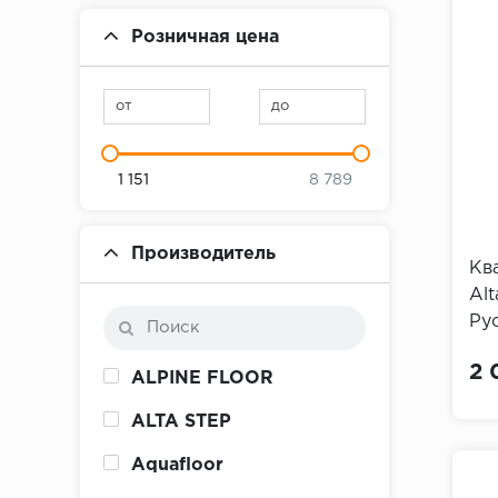
Розничная цена
от
до
1 151
8 789
Производитель
Кв
Alt
Ру
2 
ALPINE FLOOR
ALTA STEP
Aquafloor