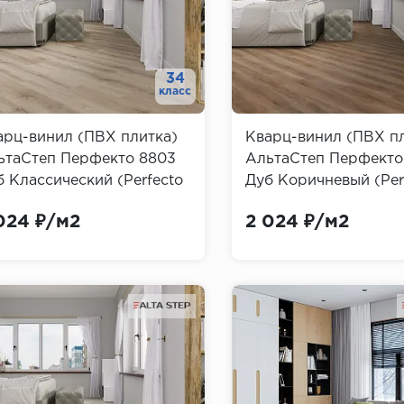
34
класс
арц-винил (ПВХ плитка)
Кварц-винил (ПВХ п
ьтаСтеп Перфекто 8803
АльтаСтеп Перфекто
 Классический (Perfecto
Дуб Коричневый (Per
a Step)
Alta Step)
024 ₽/м2
2 024 ₽/м2