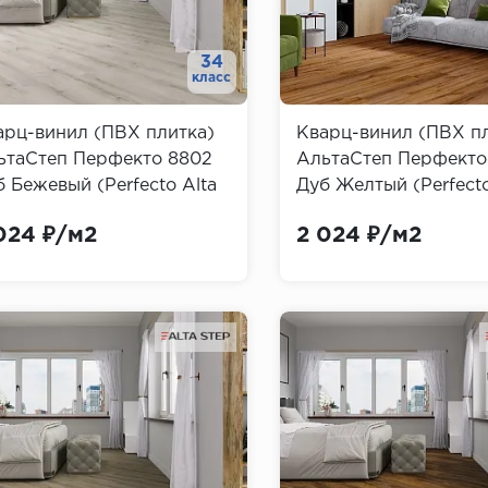
34
класс
арц-винил (ПВХ плитка)
Кварц-винил (ПВХ п
ьтаСтеп Перфекто 8802
АльтаСтеп Перфекто
 Бежевый (Perfecto Alta
Дуб Желтый (Perfecto
p)
Step)
024 ₽/м2
2 024 ₽/м2