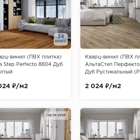
34
класс
арц-винил (ПВХ плитка)
Кварц-винил (ПВХ п
a Step Perfecto 8804 Дуб
АльтаСтеп Перфекто
лтый
Дуб Рустикальный (P
Alta Step)
024 ₽/м2
2 024 ₽/м2