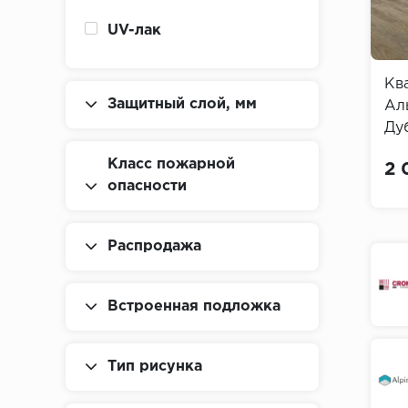
Emotion
UV-лак
Enjoy
Eris
Кв
Защитный слой, мм
Ал
Exeed
Ду
Alt
Exelente
Класс пожарной
2 
опасности
Expressive Parquet
Floorever
Распродажа
Force
Funky House
Встроенная подложка
Gamma
Genesis
Тип рисунка
Glue 2,5 мм