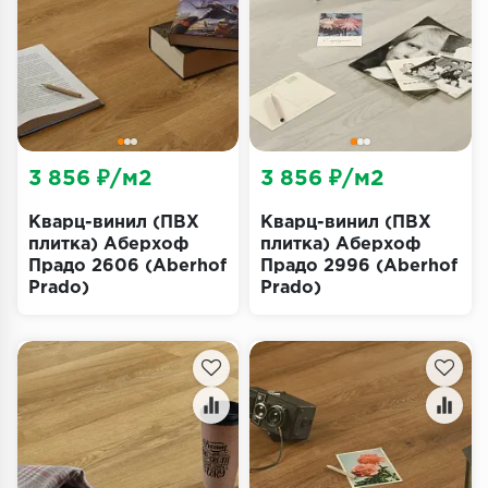
Террасная доска
Пробковое покрытие
Ковровая плитка
Плинтус
3 856 ₽/м2
3 856 ₽/м2
Подложка
Кварц-винил (ПВХ
Кварц-винил (ПВХ
плитка) Аберхоф
плитка) Аберхоф
Прадо 2606 (Aberhof
Прадо 2996 (Aberhof
Строительные материалы
Prado)
Prado)