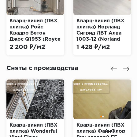
Кварц-винил (ПВХ
Кварц-винил (ПВХ
плитка) Ройс
плитка) Норланд
Квадро Бетон
Сигрид ЛВТ Алва
Джос Q1953 (Royce
1003-12 (Norland
Quadro)
Sigrid LVT Alva)
2 200 ₽/м2
1 428 ₽/м2
Сняты с производства
СНЯТ С ПРОИЗВОДСТВА/
СНЯТ С ПРОИЗВОДСТВА/
ОСТАТКОВ НЕТ
ОСТАТКОВ НЕТ
Кварц-винил (ПВХ
Кварц-винил (ПВХ
плитка) Wonderful
плитка) ФайнФлор