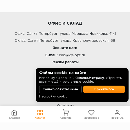
ОФИС И СКЛАД
Офис: Санкт-Петербург, улица Маршала Новикова, 41к1
Склад: Санкт-Петербург, улица Краснопутиловская, 69
Звоните нам:
E-mail:
info@kp-opt.ru
Режим работы
10:00 - 18:00 пн-пт.
Файлы cookie на сайте
Используем cookie и
Яндекс.Метрику
. «Принять
все» — ещё и рекламные cookie.
Только обязательные
Принять все
О КОМПАНИИ
Настройки cookie
Контакты
О компании
Главная
Каталог
Корзина
Избранное
Профиль
Политика конфиденциальности
Согласие на обработку персональных данных