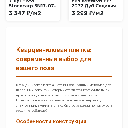
Vinyl Floor
Рич клеевой FF-
Stonecarp SN17-07-
2077 Дуб Сицилия
19 Бельведер Dark
(Rich Dry Back Fine
3 347 ₽/м2
3 299 ₽/м2
Floor)
Кварцвиниловая плитка:
современный выбор для
вашего пола
Кварцвиниловая плитка – это инновационный материал для
напольных покрытий, который отличается исключительной
прочностью, долговечностью и эстетическим видом.
Благодаря своим уникальным свойствам и широкому
спектру применения, этот вид быстро завоевал популярность
среди потребителей.
Особенности конструкции