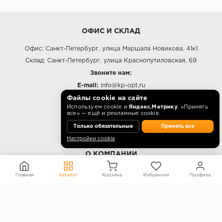
ОФИС И СКЛАД
Офис: Санкт-Петербург, улица Маршала Новикова, 41к1
Склад: Санкт-Петербург, улица Краснопутиловская, 69
Звоните нам:
E-mail:
info@kp-opt.ru
Режим работы
Файлы cookie на сайте
Используем cookie и
Яндекс.Метрику
. «Принять
10:00 - 18:00 пн-пт.
все» — ещё и рекламные cookie.
Только обязательные
Принять все
Настройки cookie
О КОМПАНИИ
Контакты
Главная
Каталог
Корзина
Избранное
Профиль
О компании
Политика конфиденциальности
Согласие на обработку персональных данных
Информация на сайте не является публичной офертой