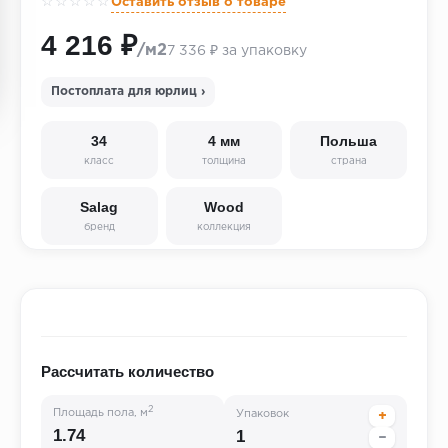
☆☆☆☆☆
Оставить отзыв о товаре
4 216 ₽
/м2
7 336 ₽ за упаковку
Постоплата для юрлиц ›
34
4 мм
Польша
класс
толщина
страна
Salag
Wood
бренд
коллекция
Рассчитать количество
2
Площадь пола, м
Упаковок
+
−