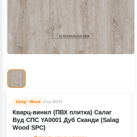
Террасная доска
Пробковое покрытие
Ковровая плитка
Плинтус
Подложка
Строительные материалы
Salag · Wood
Код 18633
Кварц-винил (ПВХ плитка) Салаг
Вуд СПС YA0001 Дуб Сканди (Salag
Wood SPC)