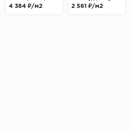
Fine Floor)
Alloc Pureloc Winter
4 384 ₽/м2
2 561 ₽/м2
Wood)