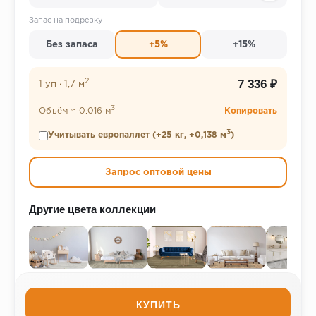
Запас на подрезку
Без запаса
+5%
+15%
2
7 336 ₽
1 уп
·
1,7 м
3
Объём ≈ 0,016 м
Копировать
3
Учитывать европаллет (+25 кг, +0,138 м
)
Запрос оптовой цены
Другие цвета коллекции
КУПИТЬ