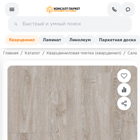
Кварцвинил
Ламинат
Линолеум
Паркетная доска
Главная
/
Каталог
/
Кварцвиниловая плитка (кварцвинил)
/
Салаг 
Ламинат
Линолеум
Кварц-винил (ПВХ плитка)
Инженерная доска
Паркетная доска