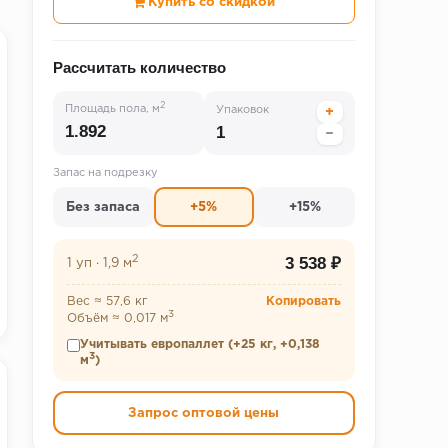
Купить со скидкой
Рассчитать количество
2
Площадь пола, м
Упаковок
+
−
Запас на подрезку
Без запаса
+5%
+15%
2
3 538 ₽
1 уп
·
1,9 м
Вес ≈ 57,6 кг
Копировать
3
Объём ≈ 0,017 м
Учитывать европаллет (+25 кг, +0,138
3
м
)
Запрос оптовой цены