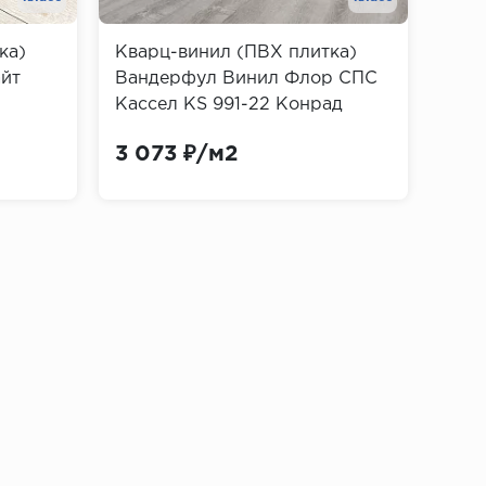
ка)
Кварц-винил (ПВХ плитка)
Ква
айт
Вандерфул Винил Флор СПС
Аль
Кассел KS 991-22 Конрад
3-33
(Wonderful Vinyl Floor SPC
кл. 
3 073 ₽/м2
1 9
Kassel)
ностью, но имеют низкую пластичность и
к и фанеры, что делает их более