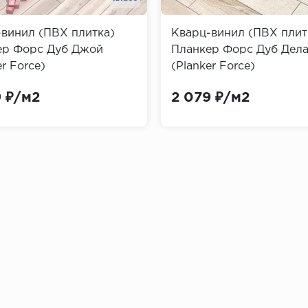
винил (ПВХ плитка)
Кварц-винил (ПВХ плит
ер Форс Дуб Джой
Планкер Форс Дуб Дел
er Force)
(Planker Force)
позволяет их красить
9 ₽/м2
2 079 ₽/м2
различные породы дерева, мрамор и гранит
нтусов
д (бук, орех, дуб) отличаются экологичностью и надеж
ятных условиях.
а, лиственница) могут быть как из цельного массива, та