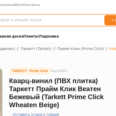
компании
Блог
Контакты
ерная доска
Плинтус
Подложка
рцвинил)
/
Таркетт (Tarkett)
/
Прайм Клик (Prime Click)
/
Ква
TARKETT · Prime Click
Код 21002
Кварц-винил (ПВХ плитка)
Таркетт Прайм Клик Веатен
Бежевый (Tarkett Prime Click
Wheaten Beige)
☆
Оставить отзыв о товаре