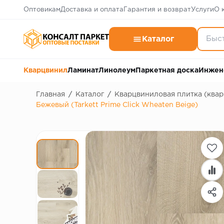
Оптовикам
Доставка и оплата
Гарантия и возврат
Услуги
О 
Каталог
Кварцвинил
Ламинат
Линолеум
Паркетная доска
Инжен
Главная
/
Каталог
/
Кварцвиниловая плитка (ква
Бежевый (Tarkett Prime Click Wheaten Beige)