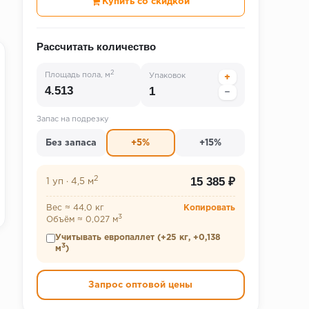
Купить со скидкой
Рассчитать количество
2
Площадь пола, м
Упаковок
+
−
Запас на подрезку
Без запаса
+5%
+15%
2
15 385 ₽
1 уп
·
4,5 м
Вес ≈ 44,0 кг
Копировать
3
Объём ≈ 0,027 м
Учитывать европаллет (+25 кг, +0,138
3
м
)
Запрос оптовой цены