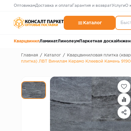
Оптовикам
Доставка и оплата
Гарантия и возврат
Услуги
О 
Каталог
Кварцвинил
Ламинат
Линолеум
Паркетная доска
Инжен
Главная
/
Каталог
/
Кварцвиниловая плитка (ква
плитка) ЛВТ Винилам Керамо Клеевой Камень 91906