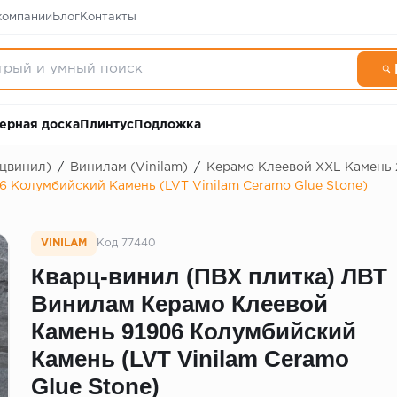
компании
Блог
Контакты
ерная доска
Плинтус
Подложка
рцвинил)
/
Винилам (Vinilam)
/
Керамо Клеевой XXL Камень 2
 Колумбийский Камень (LVT Vinilam Ceramo Glue Stone)
VINILAM
Код 77440
Кварц-винил (ПВХ плитка) ЛВТ
Винилам Керамо Клеевой
Камень 91906 Колумбийский
Камень (LVT Vinilam Ceramo
Glue Stone)