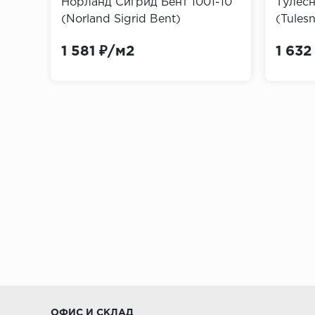
Норланд Сигрид Бент 1001-10
Тулесн
(Norland Sigrid Bent)
(Tulesn
По методам декорирования
1 581 ₽/м2
1 632
Загрунтованные и неокрашенные, что 
Пигментированные и окрашенные
Покрытые пленкой ПВХ, имитирующей 
Материалы для изготовления пли
Массив дерева и деревянный шпон:
Плинтусы из дорогих лиственных поро
могут деформироваться в неблагопри
Плинтусы из хвойных пород (ель, сосн
доступными.
ОФИС И СКЛАД