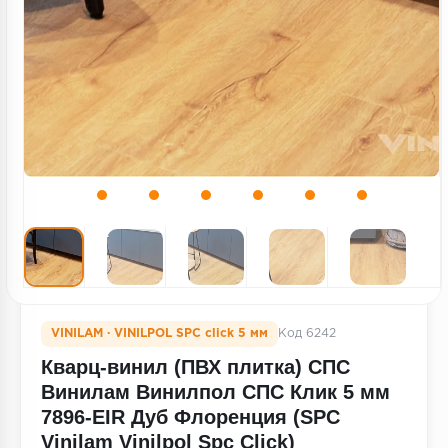
Террасная доска
Пробковое покрытие
Ковровая плитка
Плинтус
Подложка
Строительные материалы
VINILAM · VINILPOL SPC click 5 мм
Код 6242
Кварц-винил (ПВХ плитка) СПС
Винилам Винилпол СПС Клик 5 мм
7896-EIR Дуб Флоренция (SPC
Vinilam Vinilpol Spc Click)