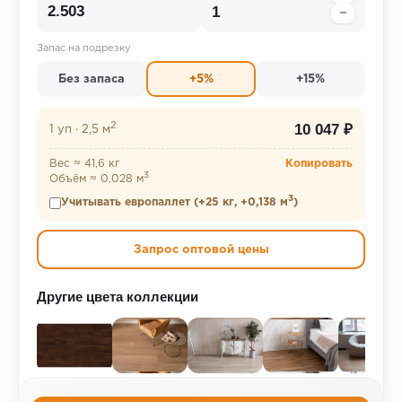
−
Запас на подрезку
Без запаса
+5%
+15%
2
10 047 ₽
1 уп
·
2,5 м
Вес ≈ 41,6 кг
Копировать
3
Объём ≈ 0,028 м
3
Учитывать европаллет (+25 кг, +0,138 м
)
Запрос оптовой цены
Другие цвета коллекции