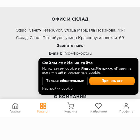
ОФИС И СКЛАД
Офис: Санкт-Петербург, улица Маршала Новикова, 41к1
Склад: Санкт-Петербург, улица Краснопутиловская, 69
Звоните нам:
E-mail:
info@kp-opt.ru
Режим работы
Файлы cookie на сайте
Используем cookie и
Яндекс.Метрику
. «Принять
10:00 - 18:00 пн-пт.
все» — ещё и рекламные cookie.
Только обязательные
Принять все
Настройки cookie
О КОМПАНИИ
Контакты
Главная
Каталог
Корзина
Избранное
Профиль
О компании
Политика конфиденциальности
Согласие на обработку персональных данных
Информация на сайте не является публичной офертой