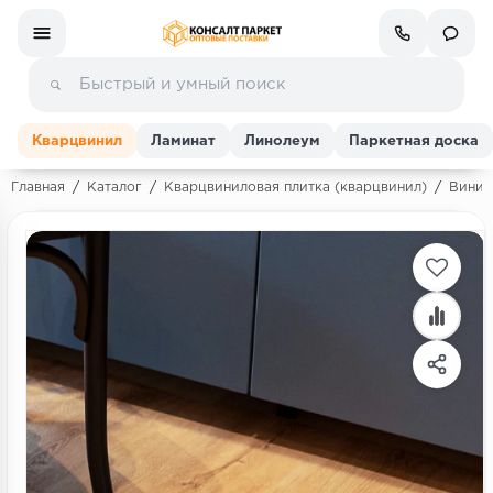
Кварцвинил
Ламинат
Линолеум
Паркетная доска
Главная
/
Каталог
/
Кварцвиниловая плитка (кварцвинил)
/
Винила
Ламинат
Линолеум
Кварц-винил (ПВХ плитка)
Инженерная доска
Паркетная доска