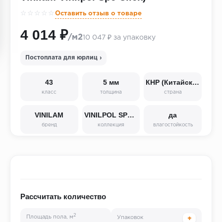
☆☆☆☆☆
Оставить отзыв о товаре
4 014 ₽
/м2
10 047 ₽ за упаковку
Постоплата для юрлиц ›
43
5 мм
КНР (Китайская Народная Республика)
класс
толщина
страна
VINILAM
VINILPOL SPC click 5 мм
да
бренд
коллекция
влагостойкость
Рассчитать количество
2
Площадь пола, м
Упаковок
+