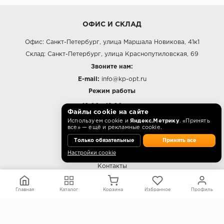
ОФИС И СКЛАД
Офис: Санкт-Петербург, улица Маршала Новикова, 41к1
Склад: Санкт-Петербург, улица Краснопутиловская, 69
Звоните нам:
E-mail:
info@kp-opt.ru
Режим работы
10:00 - 18:00 пн-пт.
Файлы cookie на сайте
Используем cookie и
Яндекс.Метрику
. «Принять
все» — ещё и рекламные cookie.
Только обязательные
Принять все
О КОМПАНИИ
Настройки cookie
Контакты
О компании
Главная
Каталог
Политика конфиденциальности
Корзина
Избранное
Профиль
Согласие на обработку персональных данных
Информация на сайте не является публичной офертой