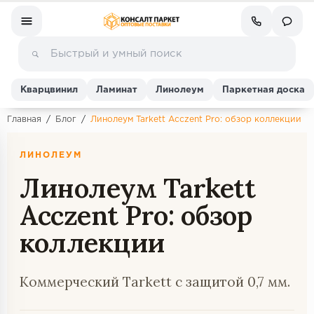
Кварцвинил
Ламинат
Линолеум
Паркетная доска
Главная
/
Блог
/
Линолеум Tarkett Acczent Pro: обзор коллекции
Ламинат
ЛИНОЛЕУМ
Линолеум Tarkett
Линолеум
Acczent Pro: обзор
Кварц-винил (ПВХ плитка)
коллекции
Инженерная доска
Коммерческий Tarkett с защитой 0,7 мм.
Паркетная доска