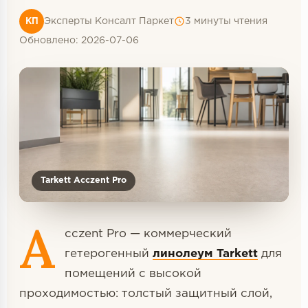
Террасная доска
Эксперты Консалт Паркет
3 минуты чтения
КП
Пробковое покрытие
Обновлено: 2026-07-06
Ковровая плитка
Плинтус
Подложка
Строительные материалы
Tarkett Acczent Pro
A
cczent Pro — коммерческий
гетерогенный
линолеум Tarkett
для
помещений с высокой
проходимостью: толстый защитный слой,