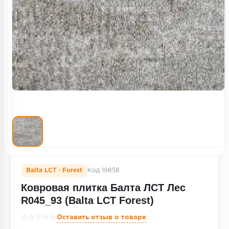
Террасная доска
Пробковое покрытие
Ковровая плитка
Плинтус
Подложка
Строительные материалы
Balta LCT · Forest
Код 19858
Ковровая плитка Балта ЛСТ Лес
R045_93 (Balta LCT Forest)
☆☆☆☆☆
Оставить отзыв о товаре