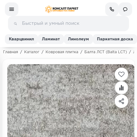
Кварцвинил
Ламинат
Линолеум
Паркетная доска
Главная
/
Каталог
/
Ковровая плитка
/
Балта ЛСТ (Balta LCT)
/
Ле
Ламинат
Линолеум
Кварц-винил (ПВХ плитка)
Инженерная доска
Паркетная доска