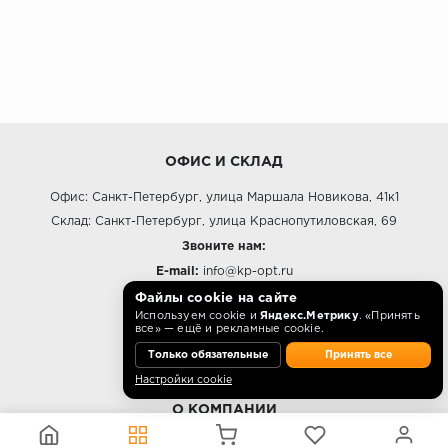
ОФИС И СКЛАД
Офис: Санкт-Петербург, улица Маршала Новикова, 41к1
Склад: Санкт-Петербург, улица Краснопутиловская, 69
Звоните нам:
E-mail:
info@kp-opt.ru
Режим работы
Файлы cookie на сайте
Используем cookie и
Яндекс.Метрику
. «Принять
10:00 - 18:00 пн-пт.
все» — ещё и рекламные cookie.
Только обязательные
Принять все
Настройки cookie
О КОМПАНИИ
Контакты