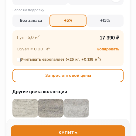
Запас на подрезку
Без запаса
+5%
+15%
2
17 390 ₽
1 уп
·
5,0 м
3
Объём ≈ 0,001 м
Копировать
3
Учитывать европаллет (+25 кг, +0,138 м
)
Запрос оптовой цены
Другие цвета коллекции
КУПИТЬ