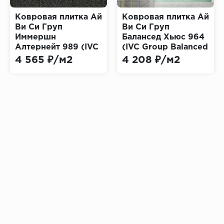
Ковровая плитка Ай
Ковровая плитка Ай
Ви Си Груп
Ви Си Груп
Иммершн
Балансед Хьюс 964
Алтернейт 989 (IVC
(IVC Group Balanced
Group Immersion
Hues)
4 565 ₽/м2
4 208 ₽/м2
Alternate)