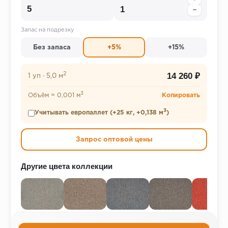
−
Запас на подрезку
Без запаса
+5%
+15%
2
14 260 ₽
1 уп
·
5,0 м
3
Объём ≈ 0,001 м
Копировать
3
Учитывать европаллет (+25 кг, +0,138 м
)
Запрос оптовой цены
Другие цвета коллекции