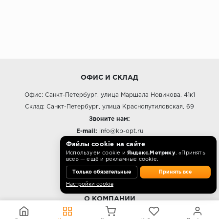
ОФИС И СКЛАД
Офис: Санкт-Петербург, улица Маршала Новикова, 41к1
Склад: Санкт-Петербург, улица Краснопутиловская, 69
Звоните нам:
E-mail:
info@kp-opt.ru
Режим работы
Файлы cookie на сайте
Используем cookie и
Яндекс.Метрику
. «Принять
10:00 - 18:00 пн-пт.
все» — ещё и рекламные cookie.
Только обязательные
Принять все
Настройки cookie
О КОМПАНИИ
Контакты