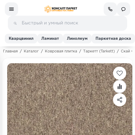
Кварцвинил
Ламинат
Линолеум
Паркетная доска
Главная
/
Каталог
/
Ковровая плитка
/
Таркетт (Tarkett)
/
Скай Ор
Ламинат
Линолеум
Кварц-винил (ПВХ плитка)
Инженерная доска
Паркетная доска