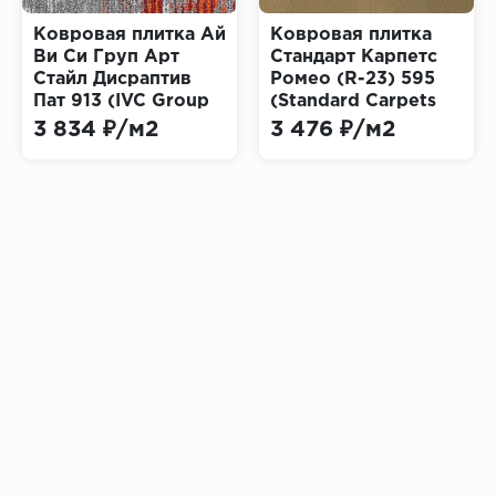
Ковровая плитка Ай
Ковровая плитка
Ви Си Груп Арт
Стандарт Карпетс
Стайл Дисраптив
Ромео (R-23) 595
Пат 913 (IVC Group
(Standard Carpets
Disruptive Path Art
Romeo)
3 834 ₽/м2
3 476 ₽/м2
Style)