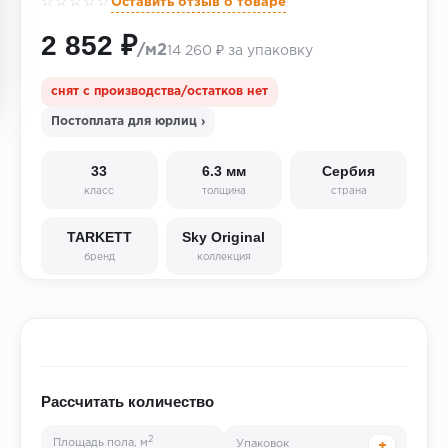
☆☆☆☆☆
Оставить отзыв о товаре
2 852 ₽
/м2
14 260 ₽ за упаковку
снят с производства/остатков нет
Постоплата для юрлиц ›
33
6.3 мм
Сербия
класс
толщина
страна
TARKETT
Sky Original
бренд
коллекция
Рассчитать количество
2
Площадь пола, м
Упаковок
+