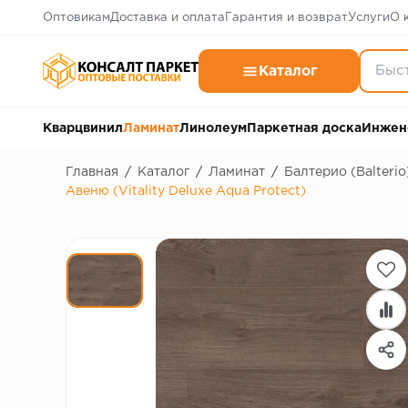
Оптовикам
Доставка и оплата
Гарантия и возврат
Услуги
О 
Каталог
Кварцвинил
Ламинат
Линолеум
Паркетная доска
Инжен
Главная
/
Каталог
/
Ламинат
/
Балтерио (Balterio
Авеню (Vitality Deluxe Aqua Protect)