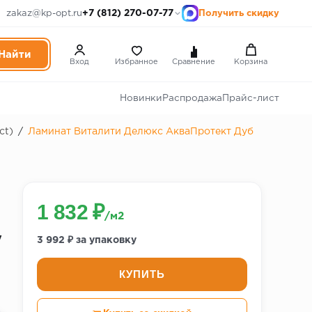
+7 (812) 270-07-77
zakaz@kp-opt.ru
Получить скидку
Вход
Избранное
Сравнение
Корзина
Новинки
Распродажа
Прайс-лист
ct)
/
Ламинат Виталити Делюкс АкваПротект Дуб
1 832 ₽
/м2
y
3 992 ₽ за упаковку
КУПИТЬ