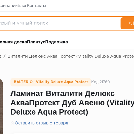
компании
Блог
Контакты
ерная доска
Плинтус
Подложка
)
/
Виталити Делюкс АкваПротект (Vitality Deluxe Aqua Prote
BALTERIO · Vitality Deluxe Aqua Protect
Код 21760
Ламинат Виталити Делюкс
АкваПротект Дуб Авеню (Vitalit
Deluxe Aqua Protect)
☆
Оставить отзыв о товаре