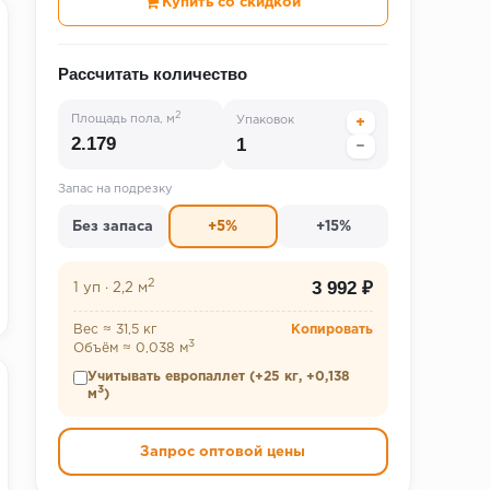
Купить со скидкой
Рассчитать количество
2
Площадь пола, м
Упаковок
+
−
Запас на подрезку
Без запаса
+5%
+15%
2
3 992 ₽
1 уп
·
2,2 м
Вес ≈ 31,5 кг
Копировать
3
Объём ≈ 0,038 м
Учитывать европаллет (+25 кг, +0,138
3
м
)
Запрос оптовой цены