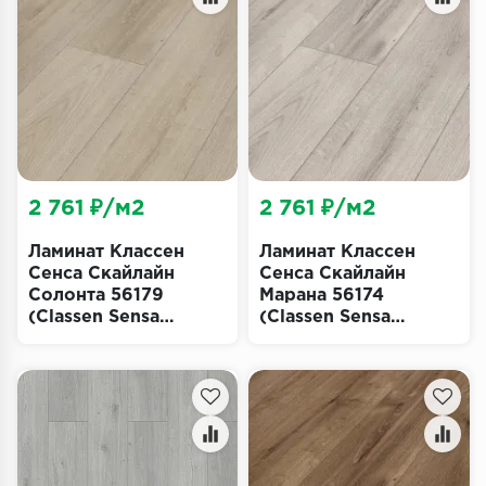
Террасная доска
Пробковое покрытие
Ковровая плитка
Плинтус
2 761 ₽/м2
2 761 ₽/м2
Подложка
Ламинат Классен
Ламинат Классен
Строительные материалы
Сенса Скайлайн
Сенса Скайлайн
Солонта 56179
Марана 56174
(Classen Sensa
(Classen Sensa
SkyLine Solonta)
SkyLine Marana)