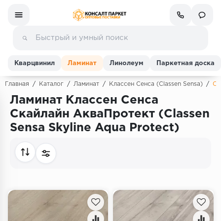
Кварцвинил
Ламинат
Линолеум
Паркетная доска
Главная
/
Каталог
/
Ламинат
/
Классен Сенса (Classen Sensa)
/
Ск
Ламинат Классен Сенса
Ламинат
Скайлайн АкваПротект (Classen
Sensa Skyline Aqua Protect)
Линолеум
Кварц-винил (ПВХ плитка)
Инженерная доска
Паркетная доска