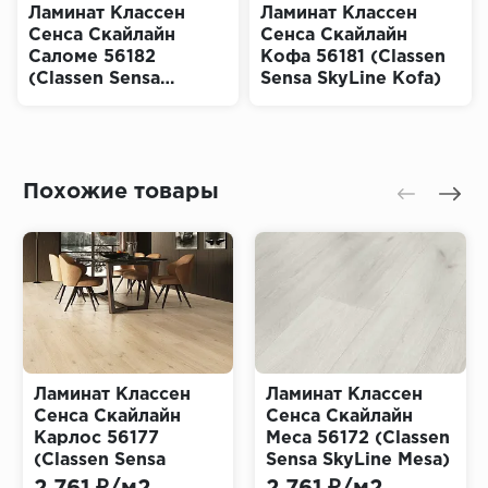
Ламинат Классен
Ламинат Классен
Сенса Скайлайн
Сенса Скайлайн
Саломе 56182
Кофа 56181 (Classen
(Classen Sensa
Sensa SkyLine Kofa)
SkyLine Salome)
Похожие товары
Ламинат Классен
Ламинат Классен
Сенса Скайлайн
Сенса Скайлайн
Карлос 56177
Меса 56172 (Classen
(Classen Sensa
Sensa SkyLine Mesa)
SkyLine Carlos)