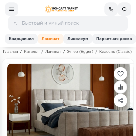
Кварцвинил
Ламинат
Линолеум
Паркетная доска
Главная
/
Каталог
/
Ламинат
/
Эггер (Egger)
/
Классик (Classic)
/
Ламинат
Линолеум
Кварц-винил (ПВХ плитка)
Инженерная доска
Паркетная доска