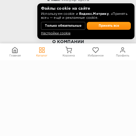
Режим работы
Файлы cookie на сайте
Используем cookie и
Яндекс.Метрику
. «Принять
10:00 - 18:00 пн-пт.
все» — ещё и рекламные cookie.
Только обязательные
Принять все
Настройки cookie
О КОМПАНИИ
Контакты
Главная
Каталог
Корзина
Избранное
Профиль
О компании
Политика конфиденциальности
Согласие на обработку персональных данных
Информация на сайте не является публичной офертой
Правообладателям
ПОКУПАТЕЛЯМ
Каталог
Блог
Акции
Услуги