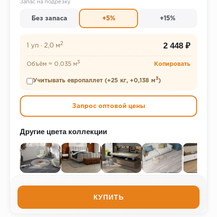
Запас на подрезку
Без запаса
+5%
+15%
2
2 448 ₽
1 уп
·
2,0 м
3
Объём ≈ 0,035 м
Копировать
3
Учитывать европаллет (+25 кг, +0,138 м
)
Запрос оптовой цены
Другие цвета коллекции
КУПИТЬ