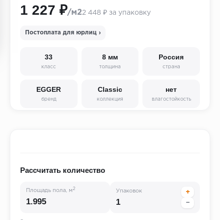
1 227 ₽
/м2
2 448 ₽ за упаковку
Постоплата для юрлиц ›
33
8 мм
Россия
класс
толщина
страна
EGGER
Classic
нет
бренд
коллекция
влагостойкость
Рассчитать количество
2
Площадь пола, м
Упаковок
+
−