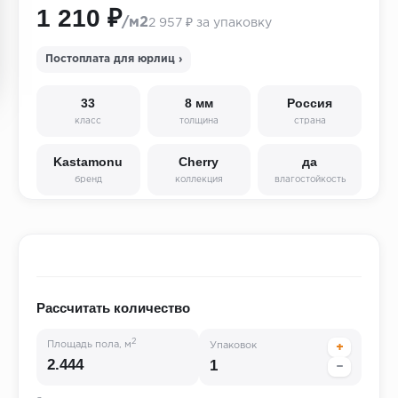
1 210 ₽
/м2
2 957 ₽ за упаковку
Постоплата для юрлиц ›
33
8 мм
Россия
класс
толщина
страна
Kastamonu
Cherry
да
бренд
коллекция
влагостойкость
Рассчитать количество
2
Площадь пола, м
Упаковок
+
−