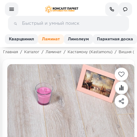
Кварцвинил
Ламинат
Линолеум
Паркетная доска
Главная
/
Каталог
/
Ламинат
/
Кастамону (Kastamonu)
/
Вишня (C
Ламинат
Линолеум
Кварц-винил (ПВХ плитка)
Инженерная доска
Паркетная доска