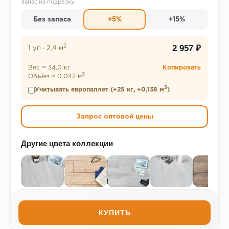
Запас на подрезку
Без запаса
+5%
+15%
2
2 957 ₽
1 уп
·
2,4 м
Вес ≈ 34,0 кг
Копировать
3
Объём ≈ 0,042 м
3
Учитывать европаллет (+25 кг, +0,138 м
)
Запрос оптовой цены
Другие цвета коллекции
КУПИТЬ