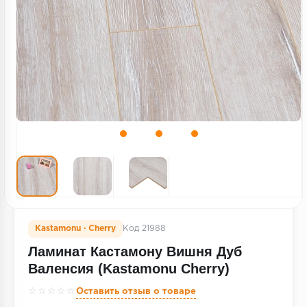
Террасная доска
Пробковое покрытие
Ковровая плитка
Плинтус
Подложка
Строительные материалы
Kastamonu · Cherry
Код 21988
Ламинат Кастамону Вишня Дуб
Валенсия (Kastamonu Cherry)
☆☆☆☆☆
Оставить отзыв о товаре