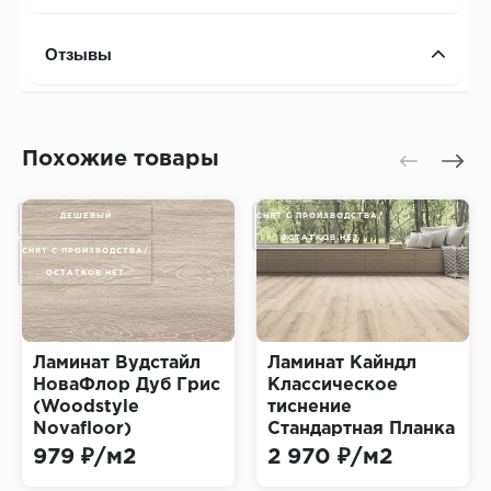
Отзывы
Похожие товары
ДЕШЕВЫЙ
СНЯТ С ПРОИЗВОДСТВА/
ОСТАТКОВ НЕТ
СНЯТ С ПРОИЗВОДСТВА/
ОСТАТКОВ НЕТ
Ламинат Вудстайл
Ламинат Кайндл
НоваФлор Дуб Грис
Классическое
(Woodstyle
тиснение
Novafloor)
Стандартная Планка
Дуб Плейн (Kaindl
979 ₽/м2
2 970 ₽/м2
Classic Touch