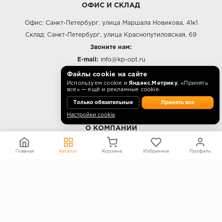
ОФИС И СКЛАД
Офис: Санкт-Петербург, улица Маршала Новикова, 41к1
Склад: Санкт-Петербург, улица Краснопутиловская, 69
Звоните нам:
E-mail:
info@kp-opt.ru
Режим работы
Файлы cookie на сайте
Используем cookie и
Яндекс.Метрику
. «Принять
10:00 - 18:00 пн-пт.
все» — ещё и рекламные cookie.
Только обязательные
Принять все
Настройки cookie
О КОМПАНИИ
Контакты
Главная
Каталог
Корзина
Избранное
Профиль
О компании
Политика конфиденциальности
Согласие на обработку персональных данных
Информация на сайте не является публичной офертой
Правообладателям