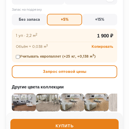
Запас на подрезку
Без запаса
+5%
+15%
2
1 900 ₽
1 уп
·
2,2 м
3
Объём ≈ 0,038 м
Копировать
3
Учитывать европаллет (+25 кг, +0,138 м
)
Запрос оптовой цены
Другие цвета коллекции
КУПИТЬ