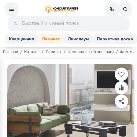
Кварцвинил
Ламинат
Линолеум
Паркетная доска
Главная
/
Каталог
/
Ламинат
/
Кроношпан (Kronospan)
/
Форте 83
Ламинат
Линолеум
Кварц-винил (ПВХ плитка)
Инженерная доска
Паркетная доска