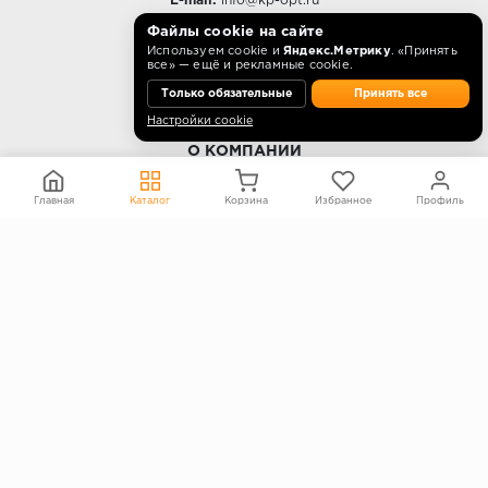
E-mail:
info@kp-opt.ru
Режим работы
Файлы cookie на сайте
Используем cookie и
Яндекс.Метрику
. «Принять
10:00 - 18:00 пн-пт.
все» — ещё и рекламные cookie.
Только обязательные
Принять все
Настройки cookie
О КОМПАНИИ
Контакты
Главная
Каталог
Корзина
Избранное
Профиль
О компании
Политика конфиденциальности
Согласие на обработку персональных данных
Информация на сайте не является публичной офертой
Правообладателям
ПОКУПАТЕЛЯМ
Каталог
Блог
Акции
Услуги