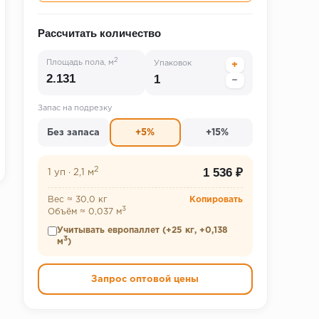
Рассчитать количество
2
Площадь пола, м
Упаковок
+
−
Запас на подрезку
Без запаса
+5%
+15%
2
1 536 ₽
1 уп
·
2,1 м
Вес ≈ 30,0 кг
Копировать
3
Объём ≈ 0,037 м
Учитывать европаллет (+25 кг, +0,138
3
м
)
Запрос оптовой цены