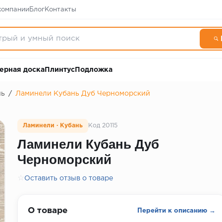
компании
Блог
Контакты
ерная доска
Плинтус
Подложка
нь
/
Ламинели Кубань Дуб Черноморский
Ламинели · Кубань
Код 20115
Ламинели Кубань Дуб
Черноморский
☆
Оставить отзыв о товаре
О товаре
Перейти к описанию →