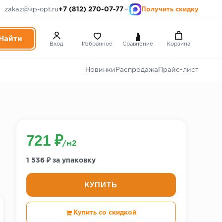
+7 (812) 270-07-77
zakaz@kp-opt.ru
Получить скидку
Вход
Избранное
Сравнение
Корзина
Новинки
Распродажа
Прайс-лист
721 ₽
/м2
1 536 ₽ за упаковку
КУПИТЬ
Купить со скидкой