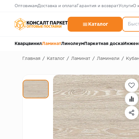
Оптовикам
Доставка и оплата
Гарантия и возврат
Услуги
О 
Каталог
Кварцвинил
Ламинат
Линолеум
Паркетная доска
Инжен
Главная
/
Каталог
/
Ламинат
/
Ламинели
/
Куба