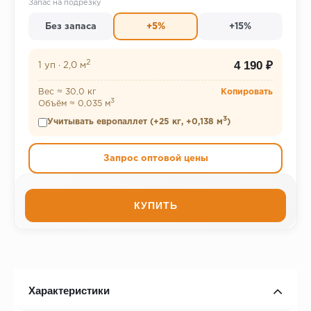
Запас на подрезку
Без запаса
+5%
+15%
2
4 190 ₽
1 уп
·
2,0 м
Вес ≈ 30,0 кг
Копировать
3
Объём ≈ 0,035 м
3
Учитывать европаллет (+25 кг, +0,138 м
)
Запрос оптовой цены
КУПИТЬ
Характеристики