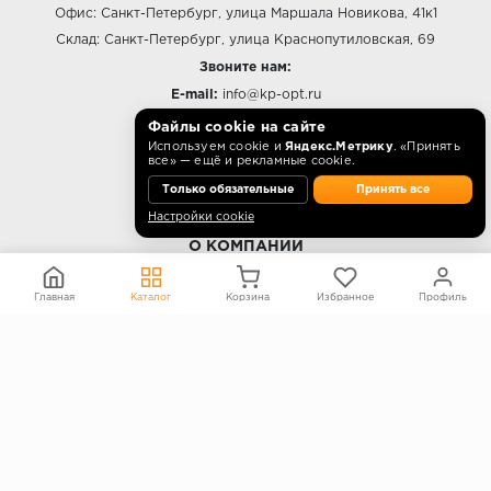
Офис: Санкт-Петербург, улица Маршала Новикова, 41к1
Склад: Санкт-Петербург, улица Краснопутиловская, 69
Звоните нам:
E-mail:
info@kp-opt.ru
Режим работы
Файлы cookie на сайте
Используем cookie и
Яндекс.Метрику
. «Принять
10:00 - 18:00 пн-пт.
все» — ещё и рекламные cookie.
Только обязательные
Принять все
Настройки cookie
О КОМПАНИИ
Контакты
Главная
Каталог
Корзина
Избранное
Профиль
О компании
Политика конфиденциальности
Согласие на обработку персональных данных
Информация на сайте не является публичной офертой
Правообладателям
ПОКУПАТЕЛЯМ