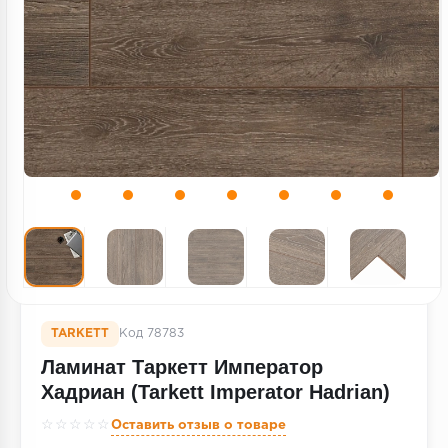
Террасная доска
Пробковое покрытие
Ковровая плитка
Плинтус
Подложка
Строительные материалы
TARKETT
Код 78783
Ламинат Таркетт Император
Хадриан (Tarkett Imperator Hadrian)
☆☆☆☆☆
Оставить отзыв о товаре