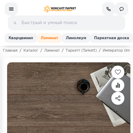
Кварцвинил
Ламинат
Линолеум
Паркетная доска
Главная
/
Каталог
/
Ламинат
/
Таркетт (Tarkett)
/
Император (Impe
Ламинат
Линолеум
Кварц-винил (ПВХ плитка)
Инженерная доска
Паркетная доска