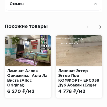
Отзывы
Похожие товары
СНЯТ С ПРОИЗВОДСТВА/
ОСТАТКОВ НЕТ
Ламинат Аллок
Ламинат Эггер
Ориджинал Аста Ла
Эггер Про
Виста (Alloc
КОМФОРТ+ EPC038
Original)
Дуб Абакан (Egger
EGGER PRO
6 270 ₽/м2
4 778 ₽/м2
COMFORT+)