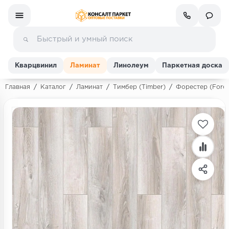
Кварцвинил
Ламинат
Линолеум
Паркетная доска
Главная
/
Каталог
/
Ламинат
/
Тимбер (Timber)
/
Форестер (Fores
Ламинат
Линолеум
Кварц-винил (ПВХ плитка)
Инженерная доска
Паркетная доска