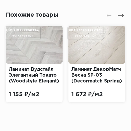
Похожие товары
СНЯТ С ПРОИЗВОДСТВА/
СНЯТ С ПРОИЗВОДСТВА/
ОСТАТКОВ НЕТ
ОСТАТКОВ НЕТ
Ламинат Вудстайл
Ламинат ДекорМатч
Элегантный Токато
Весна SP-03
(Woodstyle Elegant)
(Decormatch Spring)
1 155 ₽/м2
1 672 ₽/м2