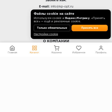
Звоните нам:
E-mail:
info@kp-opt.ru
Режим работы
Файлы cookie на сайте
Используем cookie и
Яндекс.Метрику
. «Принять
10:00 - 18:00 пн-пт.
все» — ещё и рекламные cookie.
Только обязательные
Принять все
Настройки cookie
О КОМПАНИИ
Контакты
Главная
Каталог
Корзина
Избранное
Профиль
О компании
Политика конфиденциальности
Согласие на обработку персональных данных
Информация на сайте не является публичной офертой
Правообладателям
ПОКУПАТЕЛЯМ
Каталог
Блог
Акции