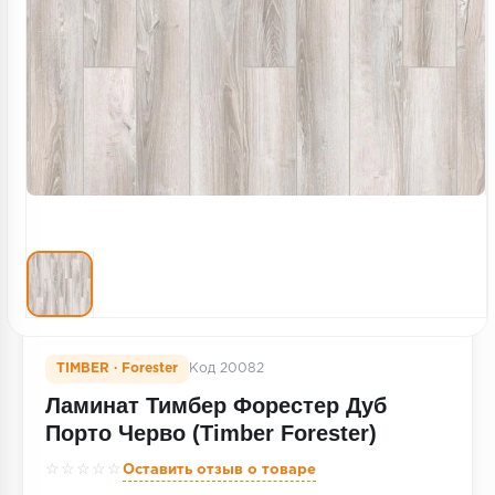
Террасная доска
Пробковое покрытие
Ковровая плитка
Плинтус
Подложка
Строительные материалы
TIMBER · Forester
Код 20082
Ламинат Тимбер Форестер Дуб
Порто Черво (Timber Forester)
☆☆☆☆☆
Оставить отзыв о товаре