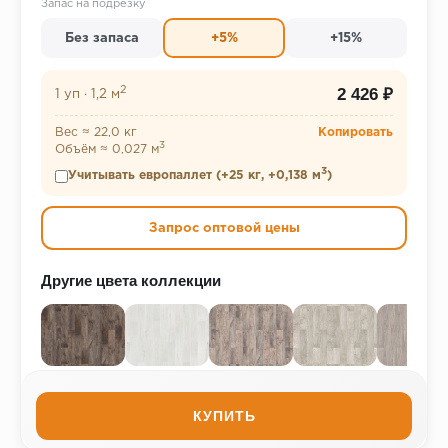
Запас на подрезку
Без запаса
+5%
+15%
2
2 426 ₽
1 уп
·
1,2 м
Вес ≈ 22,0 кг
Копировать
3
Объём ≈ 0,027 м
3
Учитывать европаллет (+25 кг, +0,138 м
)
Запрос оптовой цены
Другие цвета коллекции
КУПИТЬ